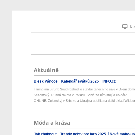
Kla
Aktuálně
Blesk Vánoce
Kalendář svátků 2025
INFO.cz
Trump má utrum: Soud rozhodl o stavbě tanečního sálu v Bílém dom
Sezemský: Ruská raketa v Polsku. Babiš za ním stojí a co dál?
ONLINE: Zelenskyj v Srbsku a Ukrajina udeřila na další sklad Wildberr
Móda a krása
Jak zhubnout
Trendy nehty pro jaro 2025
Nové make-up