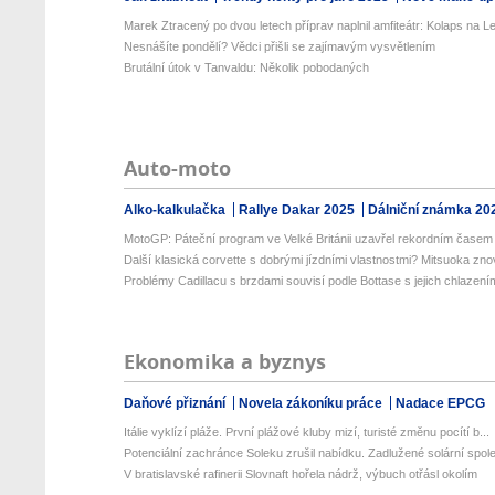
Marek Ztracený po dvou letech příprav naplnil amfiteátr: Kolaps na Let
Nesnášíte pondělí? Vědci přišli se zajímavým vysvětlením
Brutální útok v Tanvaldu: Několik pobodaných
Auto-moto
Alko-kalkulačka
Rallye Dakar 2025
Dálniční známka 20
MotoGP: Páteční program ve Velké Británii uzavřel rekordním časem 
Další klasická corvette s dobrými jízdními vlastnostmi? Mitsuoka znov
Problémy Cadillacu s brzdami souvisí podle Bottase s jejich chlazení
Ekonomika a byznys
Daňové přiznání
Novela zákoníku práce
Nadace EPCG
Itálie vyklízí pláže. První plážové kluby mizí, turisté změnu pocítí b...
Potenciální zachránce Soleku zrušil nabídku. Zadlužené solární spole
V bratislavské rafinerii Slovnaft hořela nádrž, výbuch otřásl okolím