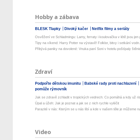
Hobby a zábava
BLESK Tlapky
Divoký kačer
Netflix filmy a seriály
Osvěžení ve Schladmingu: Lamy, ferraty i koulovačka v létě jsou jen p
Tipy na víkend: Harry Potter na výstavě! Folklor, bitvy i setkání vodn.
Přibývá paniky na dovolené: Vnuka paní Soni v hotelu poštípaly štěnic
Zdraví
Podpořte dětskou imunitu
Babské rady proti nachlazení
pomůže rýmovník
Jak se zdravě zchladit v tropických vedrech: Co pomáhá a kdy už ris
Úpal a úžeh: Jak je poznat a jak se z nich rychle vyléčit
Parazité v nás: Kterým se u nás líbí a kde v našem těle je můžeme naj
Video