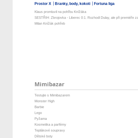
Prostor X
Branky, body, kokoti
Fortuna liga
Klaus promluvil na pohřbu Knížáka
SESTŘIH: Zbrojovka - Liberec 0:1. Rozhodl Dulay, ale při premiéře za
Milan Knížák pohřeb
Mimibazar
Testujte s Mimibazarem
Monster High
Barbie
Lego
Pyžama
Kosmetika a parfémy
Teplákové soupravy
Dětské boty