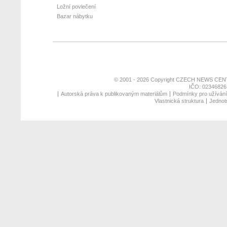
Ložní povlečení
Bazar nábytku
© 2001 - 2026 Copyright
CZECH NEWS CENT
IČO: 02346826,
Autorská práva k publikovaným materiálům
Podmínky pro užívání 
Vlastnická struktura
Jednotn