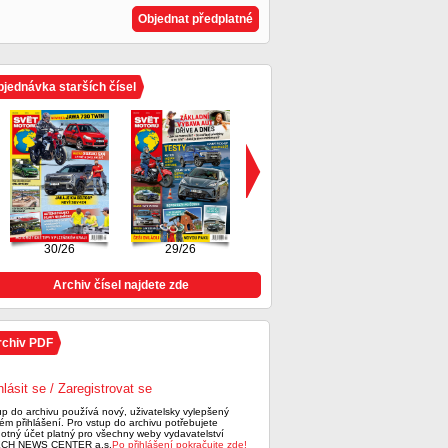
Objednat předplatné
jednávka starších čísel
30/26
29/26
28/26
Archiv čísel najdete zde
rchiv PDF
hlásit se / Zaregistrovat se
up do archivu používá nový, uživatelsky vylepšený
ém přihlášení. Pro vstup do archivu potřebujete
notný účet platný pro všechny weby vydavatelství
CH NEWS CENTER a.s.
Po přihlášení pokračujte zde!