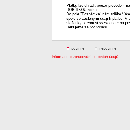
Platbu lze uhradit pouze převodem na
DOBÍRKOU nelze!
Do pole "Poznámka" nám sdělte Vámi
spolu se zaslanými údaji k platbě. V 
složenky, kterou si vyzvednete na po
Děkujeme za pochopení.
povinné
nepovinné
Informace o zpracování osobních údajů