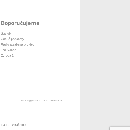
Doporučujeme
Starjob
České podcasty
Rádio a zábava pro děti
Frekvence 1
Evropa 2
patička vygenerovaná: 04:50:12 08.08.2026
ha 10 - Strašnice,