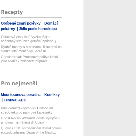
Recepty
Oblíbené zimní polévky
Domácí
pekárny
Jídlo podle horoskopu
Cuketová zmrzlina? Vyzkoušejte
nečekaný letní hit a geniální způsob, j...
Rychlé buchty s broskvemi: 5 receptů na
sladké letní moučníky, které m...
Oopsie bread: Proteinové pečivo lehké
jako obláček zvládnete připravit...
Pro nejmenší
Mourissonova poradna
Komiksy
Festival ABC
Kdo vynalezl kapesník? Historie od
středověku po papírové kapesníky
Ghost Recon Wildlands dostal vylepšení
a novou misi. Starší díl Ubisof...
Quake ke 30. narozeninám dostal novou
epizodu zdarma. Dawn of the Mach...