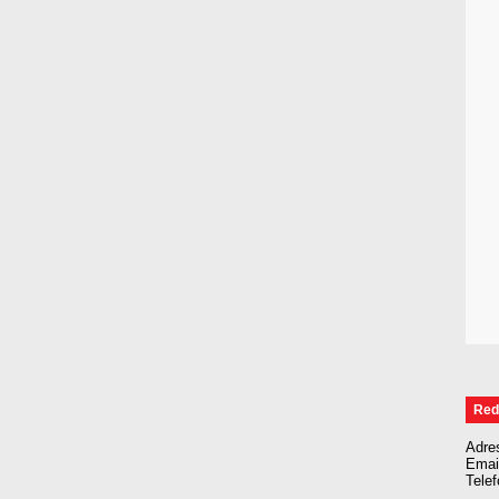
Red
Adre
Emai
Tele