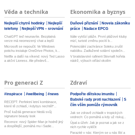
Věda a technika
Ekonomika a byznys
Nejlepší chytré hodinky
Nejlepší
Daňové přiznání
Novela zákoníku
telefony
Nejlepší VPN – srovnání
práce
Nadace EPCG
ChatGPT teď neunavíte. Bezplatná
Itálie vyklízí pláže. První plážové kluby
verze má neomezený chat a lepší
mizí, turisté změnu pocítí b...
model...
Microsoft se nepoučil. Ve Windows
Potenciální zachránce Soleku zrušil
potichu instaluje OneDrive Photos, k...
nabídku. Zadlužené solární společn...
Netflix a další na víkend: nový Ted Lasso
V bratislavské rafinerii Slovnaft hořela
a akční Lioness. Ale předevš...
nádrž, výbuch otřásl okolím
Pro generaci Z
Zdraví
#inspirace
#wellbeing
#news
Podpořte dětskou imunitu
Babské rady proti nachlazení
S
RECEPT: Perfektní letní kombinace,
čím vším pomůže rýmovník
které tě zchladí, i kdybys nechtěl*...
Proč každá generace hledá svůj
Jak se zdravě zchladit v tropických
signature beauty look
vedrech: Co pomáhá a kdy už riskuj...
Recenze: nový Spider-Man je hodně jiný
Úpal a úžeh: Jak je poznat a jak se z
a dospělejší, pomáhá mu i Sadie...
nich rychle vyléčit
Parazité v nás: Kterým se u nás líbí a