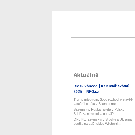
Aktuálně
Blesk Vánoce
Kalendář svátků
2025
INFO.cz
Trump má utrum: Soud rozhodl o stavbě
tanečního sálu v Bílém domě
Sezemský: Ruská raketa v Polsku.
Babiš za ním stojí a co dál?
ONLINE: Zelenskyj v Srbsku a Ukrajina
udeřila na další sklad Wildberri...