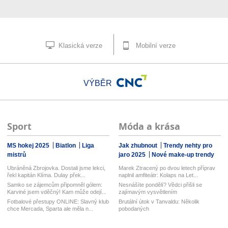
Klasická verze
Mobilní verze
VÝBĚR
Sport
Móda a krása
MS hokej 2025
Biatlon
Liga
Jak zhubnout
Trendy nehty pro
mistrů
jaro 2025
Nové make-up trendy
Ubráněná Zbrojovka. Dostali jsme lekci,
Marek Ztracený po dvou letech příprav
řekl kapitán Klíma. Dulay přek...
naplnil amfiteátr: Kolaps na Let...
Samko se zájemcům připomněl gólem:
Nesnášíte pondělí? Vědci přišli se
Karviné jsem vděčný! Kam může odejí...
zajímavým vysvětlením
Fotbalové přestupy ONLINE: Slavný klub
Brutální útok v Tanvaldu: Několik
chce Mercada, Sparta ale měla n...
pobodaných