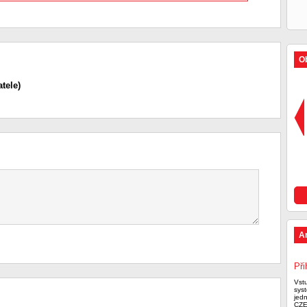
Ob
tele)
A
Při
Vst
syst
jed
CZE