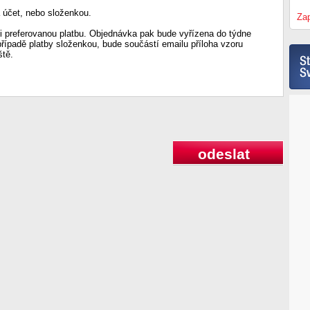
 účet, nebo složenkou.
Zap
 preferovanou platbu. Objednávka pak bude vyřízena do týdne
případě platby složenkou, bude součástí emailu příloha vzoru
ště.
odeslat