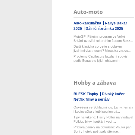
Auto-moto
Alko-kalkulačka
Rallye Dakar
2025
Dálniční známka 2025
MotoGP: Páteční program ve Velké
Británii uzavřel rekordním časem Bezz...
Další klasická corvette s dobrými
jízdními vlastnostmi? Mitsuoka znovu...
Problémy Cadillacu s brzdami souvisí
podle Bottase s jejich chlazením
Hobby a zábava
BLESK Tlapky
Divoký kačer
Netflix filmy a seriály
Osvěžení ve Schladmingu: Lamy, ferraty
i koulovačka v létě jsou jen pá...
Tipy na víkend: Harry Potter na výstavě!
Folklor, bitvy i setkání vodn...
Přibývá paniky na dovolené: Vnuka paní
Soni v hotelu poštípaly štěnice...