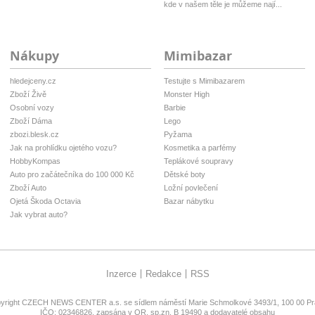
kde v našem těle je můžeme nají...
Nákupy
Mimibazar
hledejceny.cz
Testujte s Mimibazarem
Zboží Živě
Monster High
Osobní vozy
Barbie
Zboží Dáma
Lego
zbozi.blesk.cz
Pyžama
Jak na prohlídku ojetého vozu?
Kosmetika a parfémy
HobbyKompas
Teplákové soupravy
Auto pro začátečníka do 100 000 Kč
Dětské boty
Zboží Auto
Ložní povlečení
Ojetá Škoda Octavia
Bazar nábytku
Jak vybrat auto?
Inzerce
Redakce
RSS
yright
CZECH NEWS CENTER a.s.
se sídlem náměstí Marie Schmolkové 3493/1, 100 00 Pra
IČO: 02346826, zapsána v OR, sp.zn. B 19490 a dodavatelé obsahu