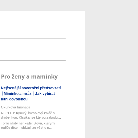
Pro ženy a maminky
Nejčastější novoroční předsevzetí
Miminko a mráz
Jak vybírat
letní dovolenou
Okurková limonáda
RECEPT: Kynutý švestkový koláč s
drobenkou. Klasika, se kterou zaboduj...
Tohle nikdy neříkejte! Slova, kterými
rodiče dětem ubližují ze všeho n...