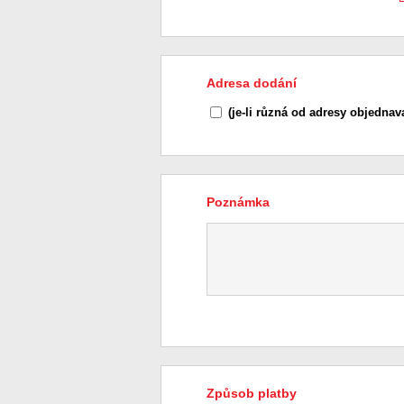
Adresa dodání
(je-li různá od adresy objednava
Poznámka
Způsob platby