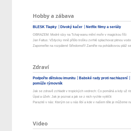
Hobby a zábava
BLESK Tlapky
Divoký kačer
Netflix filmy a seriály
OBRAZEM: Modré slzy na Tchaj-wanu mění moře v magickou říši
Jan Faltus: Vždycky mně přišlo trošku zvrhlé splachovat pitnou vod
Zapomeňte na rozpálené Středomoří! Zamiřte na pohádkovou pláž se 
Zdraví
Podpořte dětskou imunitu
Babské rady proti nachlazení
pomůže rýmovník
Jak se zdravě zchladit v tropických vedrech: Co pomáhá a kdy už ris
Úpal a úžeh: Jak je poznat a jak se z nich rychle vyléčit
Parazité v nás: Kterým se u nás líbí a kde v našem těle je můžeme naj
Video