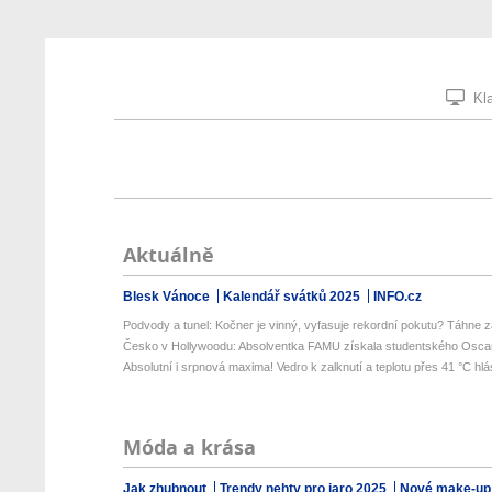
Kla
Aktuálně
Blesk Vánoce
Kalendář svátků 2025
INFO.cz
Podvody a tunel: Kočner je vinný, vyfasuje rekordní pokutu? Táhne za
Česko v Hollywoodu: Absolventka FAMU získala studentského Oscara
Absolutní i srpnová maxima! Vedro k zalknutí a teplotu přes 41 °C hlás
Móda a krása
Jak zhubnout
Trendy nehty pro jaro 2025
Nové make-up