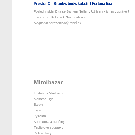
Prostor X
Branky, body, kokoti
Fortuna liga
Poslední sklenička se Samem Neillem: Už jsem vám to vyprávěl?
Epicentrum Kalousek Nové nahrání
Meghanin narozeninový taneček
Mimibazar
Testujte s Mimibazarem
Monster High
Barbie
Lego
Pyžama
Kosmetika a parfémy
Teplákové soupravy
Dětské boty