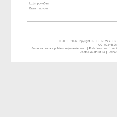
Ložní povlečení
Bazar nábytku
© 2001 - 2026 Copyright
CZECH NEWS CENT
IČO: 02346826,
Autorská práva k publikovaným materiálům
Podmínky pro užívání 
Vlastnická struktura
Jednotn