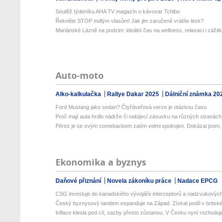
Soutěž týdeníku AHA TV magazín o kávovar Tchibo
Řekněte STOP mdlým vlasům! Jak jim zaručeně vrátíte lesk?
Mariánské Lázně na podzim: ideální čas na wellness, relaxaci i zážit
Auto-moto
Alko-kalkulačka
Rallye Dakar 2025
Dálniční známka 20
Ford Mustang jako sedan? Čtyřdveřová verze je otázkou času
Proč mají auta hrdlo nádrže či nabíjecí zásuvku na různých stranác
Pérez je se svým comebackem zatím velmi spokojen. Dokázal jsem, ž
Ekonomika a byznys
Daňové přiznání
Novela zákoníku práce
Nadace EPCG
CSG investuje do kanadského vývojáře interceptorů a nadzvukových 
Český byznysový tandem expanduje na Západ. Získal podíl v britské 
Inflace klesla pod cíl, sazby přesto zůstanou. V Česku nyní rozhoduje