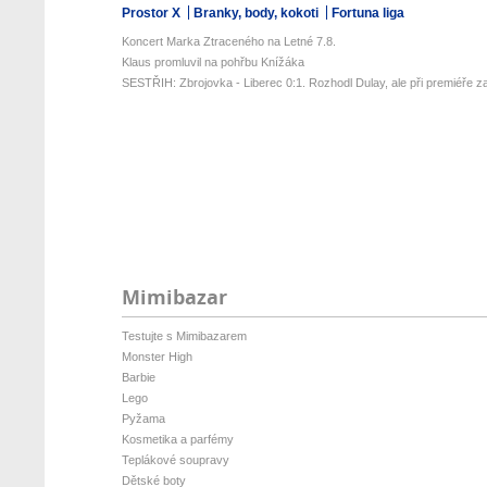
Prostor X
Branky, body, kokoti
Fortuna liga
Koncert Marka Ztraceného na Letné 7.8.
Klaus promluvil na pohřbu Knížáka
SESTŘIH: Zbrojovka - Liberec 0:1. Rozhodl Dulay, ale při premiéře za
Mimibazar
Testujte s Mimibazarem
Monster High
Barbie
Lego
Pyžama
Kosmetika a parfémy
Teplákové soupravy
Dětské boty