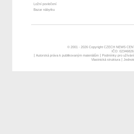
Ložní povlečení
Bazar nábytku
© 2001 - 2026 Copyright
CZECH NEWS CENT
IČO: 02346826,
Autorská práva k publikovaným materiálům
Podmínky pro užívání 
Vlastnická struktura
Jednotn