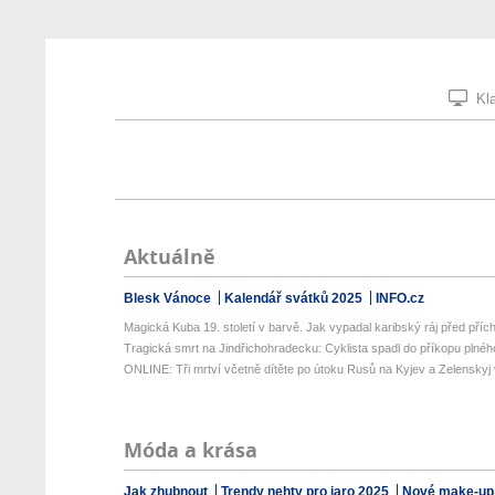
Kla
Aktuálně
Blesk Vánoce
Kalendář svátků 2025
INFO.cz
Magická Kuba 19. století v barvě. Jak vypadal karibský ráj před přích
Tragická smrt na Jindřichohradecku: Cyklista spadl do příkopu plného
ONLINE: Tři mrtví včetně dítěte po útoku Rusů na Kyjev a Zelenskyj v
Móda a krása
Jak zhubnout
Trendy nehty pro jaro 2025
Nové make-up