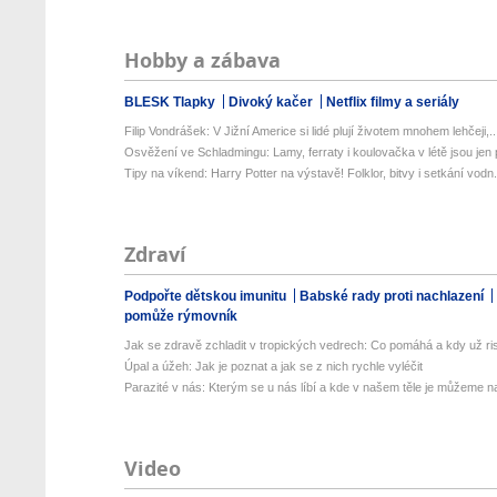
Hobby a zábava
BLESK Tlapky
Divoký kačer
Netflix filmy a seriály
Filip Vondrášek: V Jižní Americe si lidé plují životem mnohem lehčeji,..
Osvěžení ve Schladmingu: Lamy, ferraty i koulovačka v létě jsou jen p
Tipy na víkend: Harry Potter na výstavě! Folklor, bitvy i setkání vodn.
Zdraví
Podpořte dětskou imunitu
Babské rady proti nachlazení
pomůže rýmovník
Jak se zdravě zchladit v tropických vedrech: Co pomáhá a kdy už ris
Úpal a úžeh: Jak je poznat a jak se z nich rychle vyléčit
Parazité v nás: Kterým se u nás líbí a kde v našem těle je můžeme naj
Video