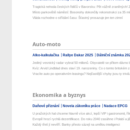
Tragická nehoda českých řidičů v Bavorsku: Pět vážně zraněných! Z
Místo parkoviště náměstí: Bosonohy dokončily rekonstrukci za 35 mili
Vláda rozhodne o střídání času: Šťastný prosazuje jen ten zimní
Auto-moto
Alko-kalkulačka
Rallye Dakar 2025
Dálniční známka 20
Jediný vesnický radar vybral 50 milionů. Obyvatelé se přitom dávno b
Kvíz: Arvid Lindblad dnes slaví 19. narozeniny. Co o tomto britském zá
Vracíte auto po operativním leasingu? Nejčastější chyby jsou ty triviá.
Ekonomika a byznys
Daňové přiznání
Novela zákoníku práce
Nadace EPCG
U pražských hal chceme hlavně více akcí, lepší VIP i gastronomii, řík
Evropě hrozí rychlá dezertifikace. Do roku 2040 zasáhne i Polabí a již
Každý třetí jí nevěří. Banky přesto sázejí na umělou inteligenci