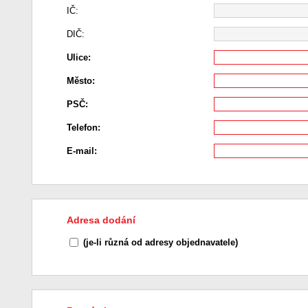
IČ:
DIČ:
Ulice:
Město:
PSČ:
Telefon:
E-mail:
Adresa dodání
(je-li různá od adresy objednavatele)