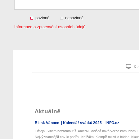
povinné
nepovinné
Informace o zpracování osobních údajů
Kla
Aktuálně
Blesk Vánoce
Kalendář svátků 2025
INFO.cz
Fištejn: Slibem nezarmoutíš. Ameriku ovládá nová verze komunismu, k
Nejvýznamnější chvíle pohřbu Knížáka: Klempíř mluvil o hádce, Klaus