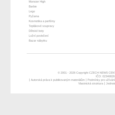
Monster High
Barbie
Lego
Pyžama
Kosmetika a parfémy
Teplákové soupravy
Dětské boty
Ložní povlečení
Bazar nábytku
© 2001 - 2026 Copyright
CZECH NEWS CENT
IČO: 02346826,
Autorská práva k publikovaným materiálům
Podmínky pro užívání 
Vlastnická struktura
Jednotn