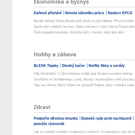
Ekonomika a byznys
Daňové přiznání
Novela zákoníku práce
Nadace EPCG
Bývalý inženýr Elona Muska drží akcie za půl miliardy. Při první příle..
Sucho drtí vodácký byznys. Voda zmizela i z míst, kde to Česko dosu
Češi propadli motorkám. Král trhu těží z trendu, který jiné děsí
Hobby a zábava
BLESK Tlapky
Divoký kačer
Netflix filmy a seriály
Filip Vondrášek: V Jižní Americe si lidé plují životem mnohem lehčeji,..
Osvěžení ve Schladmingu: Lamy, ferraty i koulovačka v létě jsou jen p
Tipy na víkend: Harry Potter na výstavě! Folklor, bitvy i setkání vodn.
Zdraví
Podpořte dětskou imunitu
Babské rady proti nachlazení
pomůže rýmovník
Jak se zdravě zchladit v tropických vedrech: Co pomáhá a kdy už ris