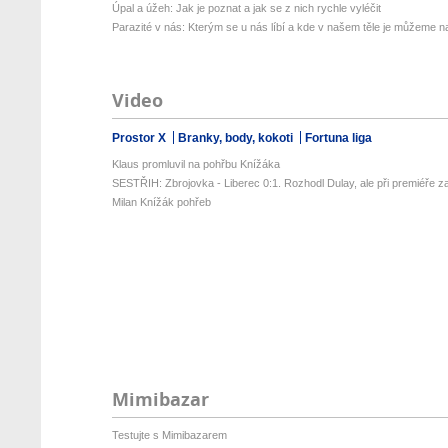
Úpal a úžeh: Jak je poznat a jak se z nich rychle vyléčit
Parazité v nás: Kterým se u nás líbí a kde v našem těle je můžeme naj
Video
Prostor X
Branky, body, kokoti
Fortuna liga
Klaus promluvil na pohřbu Knížáka
SESTŘIH: Zbrojovka - Liberec 0:1. Rozhodl Dulay, ale při premiéře za
Milan Knížák pohřeb
Mimibazar
Testujte s Mimibazarem