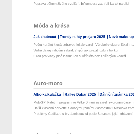
Poprava během živého vysílání: Influencera zastřelil kartel na ulici
Móda a krása
Jak zhubnout
Trendy nehty pro jaro 2025
Nové make-up
Počet kuřáků klesá, zdravotníci ale varují: Výrobci e-cigaret lákají m..
Vedra dávají řidičům zabrat: 7 tipů, jak přežít jízdu v horku
5 rad pro vlasy plné lesku: Jak si užít léto bez zničených kadeří
Auto-moto
Alko-kalkulačka
Rallye Dakar 2025
Dálniční známka 20
MotoGP: Páteční program ve Velké Británii uzavřel rekordním časem 
Další klasická corvette s dobrými jízdními vlastnostmi? Mitsuoka znov
Problémy Cadillacu s brzdami souvisí podle Bottase s jejich chlazení