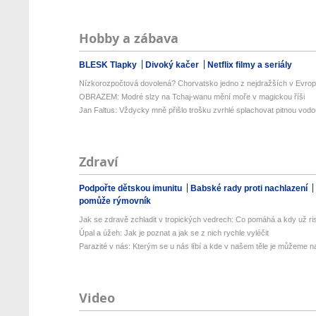
Hobby a zábava
BLESK Tlapky
Divoký kačer
Netflix filmy a seriály
Nízkorozpočtová dovolená? Chorvatsko jedno z nejdražších v Evropě
OBRAZEM: Modré slzy na Tchaj-wanu mění moře v magickou říši
Jan Faltus: Vždycky mně přišlo trošku zvrhlé splachovat pitnou vod
Zdraví
Podpořte dětskou imunitu
Babské rady proti nachlazení
pomůže rýmovník
Jak se zdravě zchladit v tropických vedrech: Co pomáhá a kdy už ris
Úpal a úžeh: Jak je poznat a jak se z nich rychle vyléčit
Parazité v nás: Kterým se u nás líbí a kde v našem těle je můžeme naj
Video