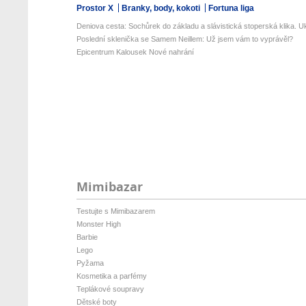
Prostor X
Branky, body, kokoti
Fortuna liga
Deniova cesta: Sochůrek do základu a slávistická stoperská klika. Uk
Poslední sklenička se Samem Neillem: Už jsem vám to vyprávěl?
Epicentrum Kalousek Nové nahrání
Mimibazar
Testujte s Mimibazarem
Monster High
Barbie
Lego
Pyžama
Kosmetika a parfémy
Teplákové soupravy
Dětské boty