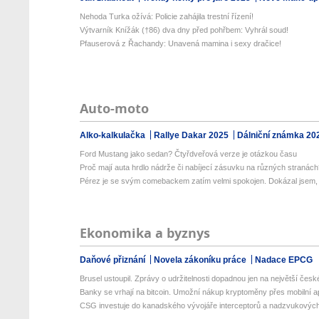
Nehoda Turka ožívá: Policie zahájila trestní řízení!
Výtvarník Knížák (†86) dva dny před pohřbem: Vyhrál soud!
Pfauserová z Řachandy: Unavená mamina i sexy dračice!
Auto-moto
Alko-kalkulačka
Rallye Dakar 2025
Dálniční známka 20
Ford Mustang jako sedan? Čtyřdveřová verze je otázkou času
Proč mají auta hrdlo nádrže či nabíjecí zásuvku na různých stranác
Pérez je se svým comebackem zatím velmi spokojen. Dokázal jsem, ž
Ekonomika a byznys
Daňové přiznání
Novela zákoníku práce
Nadace EPCG
Brusel ustoupil. Zprávy o udržitelnosti dopadnou jen na největší české
Banky se vrhají na bitcoin. Umožní nákup kryptoměny přes mobilní apl
CSG investuje do kanadského vývojáře interceptorů a nadzvukových 