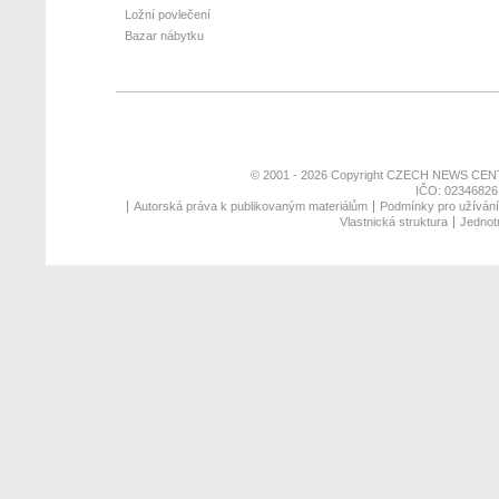
Ložní povlečení
Bazar nábytku
© 2001 - 2026 Copyright
CZECH NEWS CENT
IČO: 02346826,
Autorská práva k publikovaným materiálům
Podmínky pro užívání 
Vlastnická struktura
Jednotn