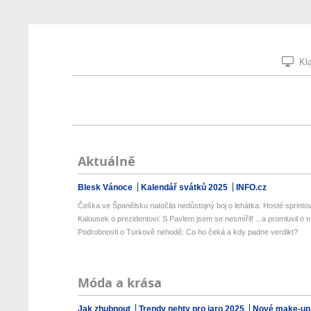
Kla
Aktuálně
Blesk Vánoce
Kalendář svátků 2025
INFO.cz
Češka ve Španělsku natočila nedůstojný boj o lehátka: Hosté sprintova
Kalousek o prezidentovi: S Pavlem jsem se nesmířil! ...a promluvil o n.
Podrobnosti o Turkově nehodě: Co ho čeká a kdy padne verdikt?
Móda a krása
Jak zhubnout
Trendy nehty pro jaro 2025
Nové make-up