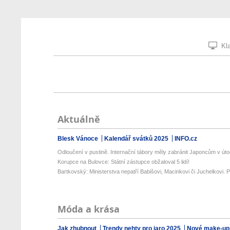
Kla
Aktuálně
Blesk Vánoce
Kalendář svátků 2025
INFO.cz
Odloučení v pustině. Internační tábory měly zabránit Japoncům v útoc
Korupce na Bulovce: Státní zástupce obžaloval 5 lidí!
Bartkovský: Ministerstva nepatří Babišovi, Macinkovi či Juchelkovi. Př
Móda a krása
Jak zhubnout
Trendy nehty pro jaro 2025
Nové make-up