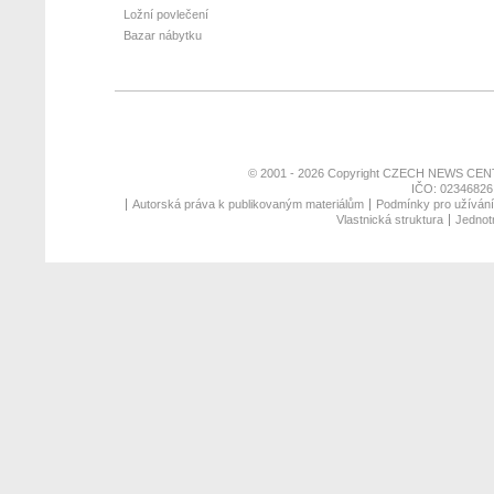
Ložní povlečení
Bazar nábytku
© 2001 - 2026 Copyright
CZECH NEWS CENT
IČO: 02346826,
Autorská práva k publikovaným materiálům
Podmínky pro užívání 
Vlastnická struktura
Jednotn