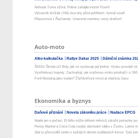
Nehoda Turka ožívá: Policie zahájila trestní řízení!
Výtvarník Knížák (†86) dva dny před pohřbem: Vyhrál soud!
Pfauserová z Řachandy: Unavená mamina i sexy dračice!
Auto-moto
Alko-kalkulačka
Rallye Dakar 2025
Dálniční známka 20
Ššššš! Škoda učí Brity, jak se vyslovuje její jméno. Výuku provádí vti.
Vystřelovací kapoty: Zachraňují, ale sraženou srnku prodraží i o 300 t
Ford Mustang jako sedan? Čtyřdveřová verze je otázkou času
Ekonomika a byznys
Daňové přiznání
Novela zákoníku práce
Nadace EPCG
Nejde jen o počasí. El Niňo může během měsíců zdražit potraviny po c
Penny Market a Coca-Cola rozjely obchodní válku v Česku. Lahve miz
Stát tu přerozdělí sedm z každých deseti vydělaných korun. Tyto zem