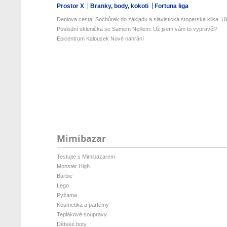
Prostor X
Branky, body, kokoti
Fortuna liga
Deniova cesta: Sochůrek do základu a slávistická stoperská klika. Uk
Poslední sklenička se Samem Neillem: Už jsem vám to vyprávěl?
Epicentrum Kalousek Nové nahrání
Mimibazar
Testujte s Mimibazarem
Monster High
Barbie
Lego
Pyžama
Kosmetika a parfémy
Teplákové soupravy
Dětské boty