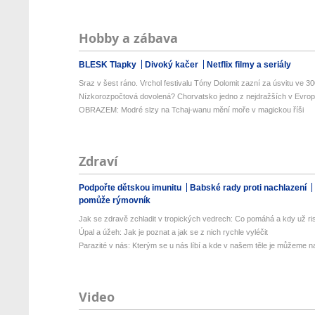
Hobby a zábava
BLESK Tlapky
Divoký kačer
Netflix filmy a seriály
Sraz v šest ráno. Vrchol festivalu Tóny Dolomit zazní za úsvitu ve 300
Nízkorozpočtová dovolená? Chorvatsko jedno z nejdražších v Evropě
OBRAZEM: Modré slzy na Tchaj-wanu mění moře v magickou říši
Zdraví
Podpořte dětskou imunitu
Babské rady proti nachlazení
pomůže rýmovník
Jak se zdravě zchladit v tropických vedrech: Co pomáhá a kdy už ris
Úpal a úžeh: Jak je poznat a jak se z nich rychle vyléčit
Parazité v nás: Kterým se u nás líbí a kde v našem těle je můžeme naj
Video