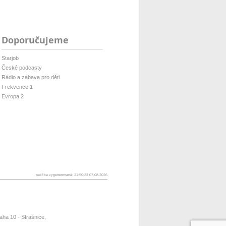
Doporučujeme
Starjob
České podcasty
Rádio a zábava pro děti
Frekvence 1
Evropa 2
patička vygenerovaná: 21:50:23 07.08.2026
ha 10 - Strašnice,