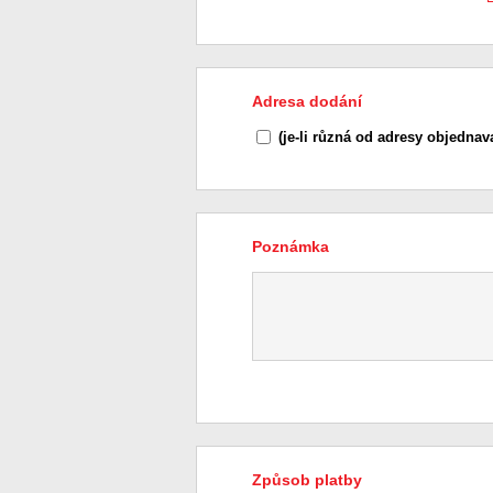
Adresa dodání
(je-li různá od adresy objednava
Poznámka
Způsob platby