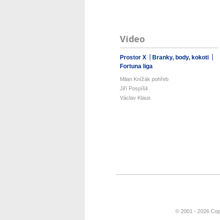
Video
Prostor X
Branky, body, kokoti
Fortuna liga
Milan Knížák pohřeb
Jiří Pospíšil
Václav Klaus
© 2001 - 2026 Cop