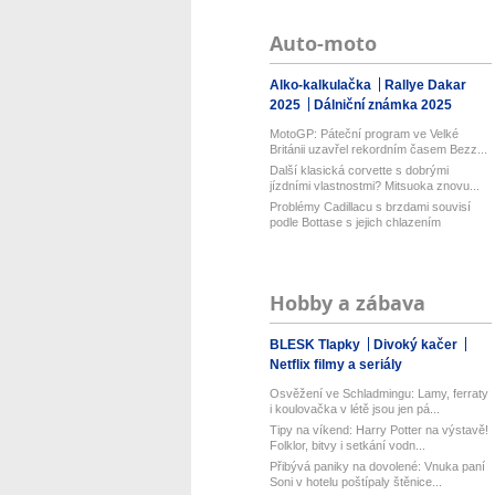
Auto-moto
Alko-kalkulačka
Rallye Dakar
2025
Dálniční známka 2025
MotoGP: Páteční program ve Velké
Británii uzavřel rekordním časem Bezz...
Další klasická corvette s dobrými
jízdními vlastnostmi? Mitsuoka znovu...
Problémy Cadillacu s brzdami souvisí
podle Bottase s jejich chlazením
Hobby a zábava
BLESK Tlapky
Divoký kačer
Netflix filmy a seriály
Osvěžení ve Schladmingu: Lamy, ferraty
i koulovačka v létě jsou jen pá...
Tipy na víkend: Harry Potter na výstavě!
Folklor, bitvy i setkání vodn...
Přibývá paniky na dovolené: Vnuka paní
Soni v hotelu poštípaly štěnice...