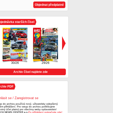
Objednat předplatné
jednávka starších čísel
30/26
29/26
28/26
Archiv čísel najdete zde
rchiv PDF
hlásit se / Zaregistrovat se
up do archivu používá nový, uživatelsky vylepšený
ém přihlášení. Pro vstup do archivu potřebujete
notný účet platný pro všechny weby vydavatelství
CH NEWS CENTER a.s.
Po přihlášení pokračujte zde!