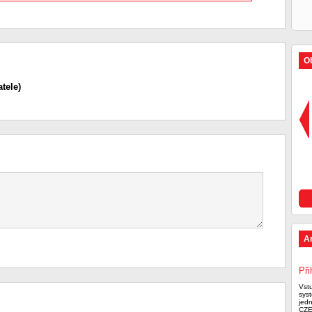
Ob
tele)
A
Při
Vst
syst
jed
CZE