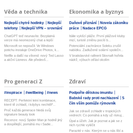
Věda a technika
Ekonomika a byznys
Nejlepší chytré hodinky
Nejlepší
Daňové přiznání
Novela zákoníku
telefony
Nejlepší VPN – srovnání
práce
Nadace EPCG
ChatGPT teď neunavíte. Bezplatná
Itálie vyklízí pláže. První plážové kluby
verze má neomezený chat a lepší
mizí, turisté změnu pocítí b...
model...
Microsoft se nepoučil. Ve Windows
Potenciální zachránce Soleku zrušil
potichu instaluje OneDrive Photos, k...
nabídku. Zadlužené solární společn...
Netflix a další na víkend: nový Ted Lasso
V bratislavské rafinerii Slovnaft hořela
a akční Lioness. Ale předevš...
nádrž, výbuch otřásl okolím
Pro generaci Z
Zdraví
#inspirace
#wellbeing
#news
Podpořte dětskou imunitu
Babské rady proti nachlazení
S
RECEPT: Perfektní letní kombinace,
čím vším pomůže rýmovník
které tě zchladí, i kdybys nechtěl*...
Proč každá generace hledá svůj
Jak se zdravě zchladit v tropických
signature beauty look
vedrech: Co pomáhá a kdy už riskuj...
Recenze: nový Spider-Man je hodně jiný
Úpal a úžeh: Jak je poznat a jak se z
a dospělejší, pomáhá mu i Sadie...
nich rychle vyléčit
Parazité v nás: Kterým se u nás líbí a