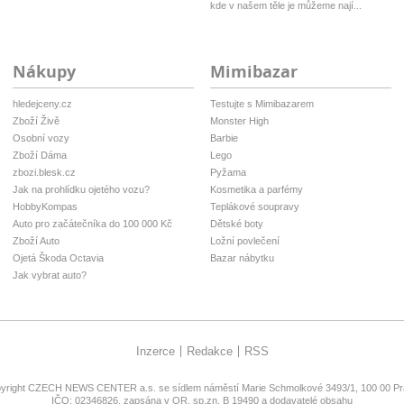
kde v našem těle je můžeme nají...
Nákupy
Mimibazar
hledejceny.cz
Testujte s Mimibazarem
Zboží Živě
Monster High
Osobní vozy
Barbie
Zboží Dáma
Lego
zbozi.blesk.cz
Pyžama
Jak na prohlídku ojetého vozu?
Kosmetika a parfémy
HobbyKompas
Teplákové soupravy
Auto pro začátečníka do 100 000 Kč
Dětské boty
Zboží Auto
Ložní povlečení
Ojetá Škoda Octavia
Bazar nábytku
Jak vybrat auto?
Inzerce
Redakce
RSS
yright
CZECH NEWS CENTER a.s.
se sídlem náměstí Marie Schmolkové 3493/1, 100 00 Pra
IČO: 02346826, zapsána v OR, sp.zn. B 19490 a dodavatelé obsahu