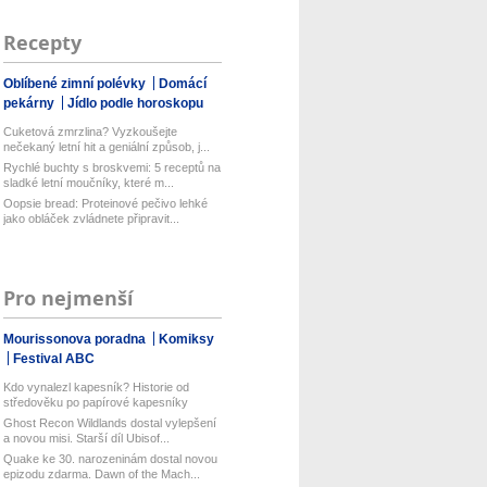
Recepty
Oblíbené zimní polévky
Domácí
pekárny
Jídlo podle horoskopu
Cuketová zmrzlina? Vyzkoušejte
nečekaný letní hit a geniální způsob, j...
Rychlé buchty s broskvemi: 5 receptů na
sladké letní moučníky, které m...
Oopsie bread: Proteinové pečivo lehké
jako obláček zvládnete připravit...
Pro nejmenší
Mourissonova poradna
Komiksy
Festival ABC
Kdo vynalezl kapesník? Historie od
středověku po papírové kapesníky
Ghost Recon Wildlands dostal vylepšení
a novou misi. Starší díl Ubisof...
Quake ke 30. narozeninám dostal novou
epizodu zdarma. Dawn of the Mach...