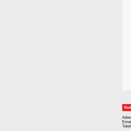
Red
Adre
Emai
Tele