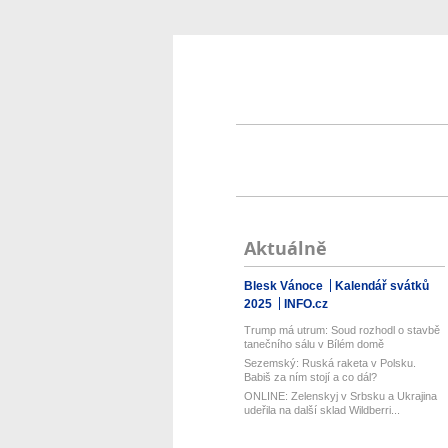
Aktuálně
Blesk Vánoce
Kalendář svátků
2025
INFO.cz
Trump má utrum: Soud rozhodl o stavbě
tanečního sálu v Bílém domě
Sezemský: Ruská raketa v Polsku.
Babiš za ním stojí a co dál?
ONLINE: Zelenskyj v Srbsku a Ukrajina
udeřila na další sklad Wildberri...