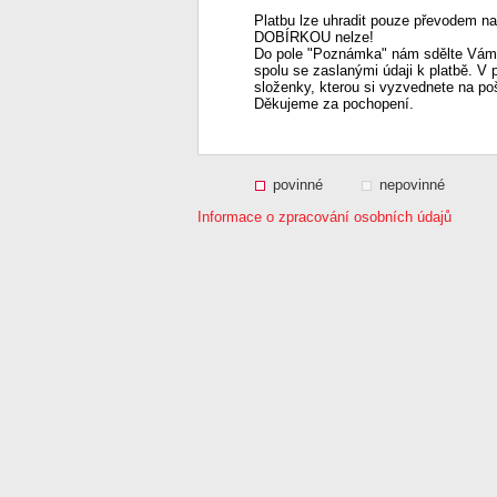
Platbu lze uhradit pouze převodem na
DOBÍRKOU nelze!
Do pole "Poznámka" nám sdělte Vámi
spolu se zaslanými údaji k platbě. V 
složenky, kterou si vyzvednete na po
Děkujeme za pochopení.
povinné
nepovinné
Informace o zpracování osobních údajů