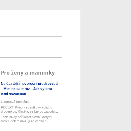
Pro ženy a maminky
Nejčastější novoroční předsevzetí
Miminko a mráz
Jak vybírat
letní dovolenou
Okurková limonáda
RECEPT: Kynutý švestkový koláč s
drobenkou. Klasika, se kterou zaboduj...
Tohle nikdy neříkejte! Slova, kterými
rodiče dětem ubližují ze všeho n...