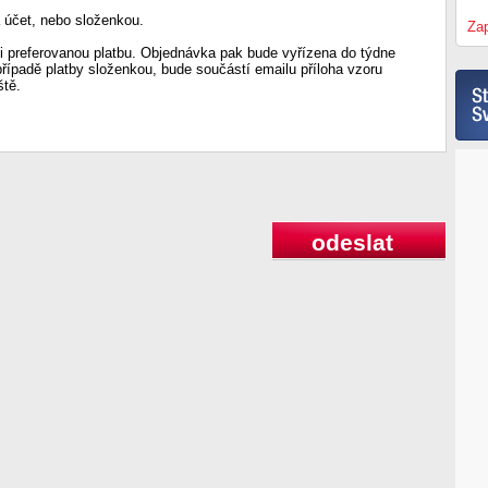
 účet, nebo složenkou.
Zap
 preferovanou platbu. Objednávka pak bude vyřízena do týdne
případě platby složenkou, bude součástí emailu příloha vzoru
ště.
odeslat