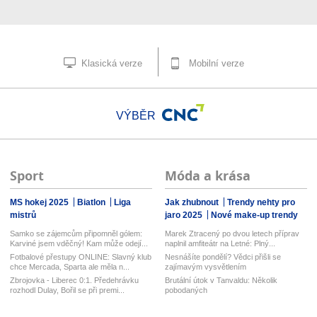
Klasická verze
Mobilní verze
VÝBĚR
Sport
Móda a krása
MS hokej 2025
Biatlon
Liga
Jak zhubnout
Trendy nehty pro
mistrů
jaro 2025
Nové make-up trendy
Samko se zájemcům připomněl gólem:
Marek Ztracený po dvou letech příprav
Karviné jsem vděčný! Kam může odejí...
naplnil amfiteátr na Letné: Plný...
Fotbalové přestupy ONLINE: Slavný klub
Nesnášíte pondělí? Vědci přišli se
chce Mercada, Sparta ale měla n...
zajímavým vysvětlením
Zbrojovka - Liberec 0:1. Předehrávku
Brutální útok v Tanvaldu: Několik
rozhodl Dulay, Bořil se při premi...
pobodaných