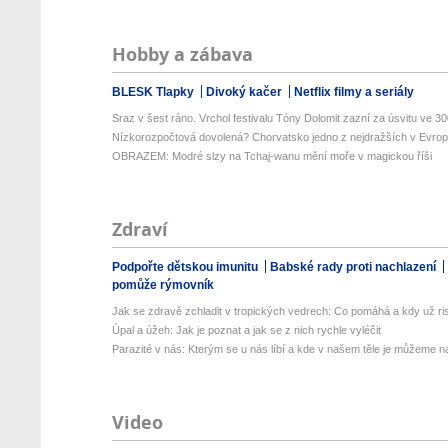
Hobby a zábava
BLESK Tlapky
Divoký kačer
Netflix filmy a seriály
Sraz v šest ráno. Vrchol festivalu Tóny Dolomit zazní za úsvitu ve 300
Nízkorozpočtová dovolená? Chorvatsko jedno z nejdražších v Evropě
OBRAZEM: Modré slzy na Tchaj-wanu mění moře v magickou říši
Zdraví
Podpořte dětskou imunitu
Babské rady proti nachlazení
pomůže rýmovník
Jak se zdravě zchladit v tropických vedrech: Co pomáhá a kdy už ris
Úpal a úžeh: Jak je poznat a jak se z nich rychle vyléčit
Parazité v nás: Kterým se u nás líbí a kde v našem těle je můžeme naj
Video