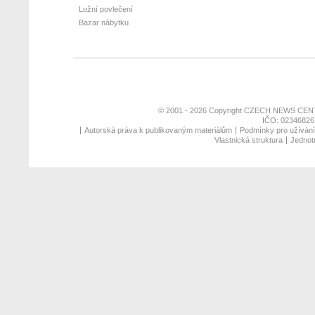
Ložní povlečení
Bazar nábytku
© 2001 - 2026 Copyright
CZECH NEWS CENT
IČO: 02346826,
Autorská práva k publikovaným materiálům
Podmínky pro užívání 
Vlastnická struktura
Jednotn