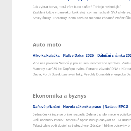
Jak vybrat barvu, která vám bude slušet? Tohle je rozhodující
Zasklení lodžie v paneláku: kolik stojí, co musí schválit SVJ a kdy se.
Šmiky šmiky u Bereniky. Kohoutová se rozhodla zásadně změnit úče
Auto-moto
Alko-kalkulačka
Rallye Dakar 2025
Dálniční známka 20
Více než polovina Němců je pro zrušení neomezené rychlosti. Vláda ř
Manthey slaví 30 let: Dopřejte svému Porsche závodní DNA z Nürburg
Dacia, Ford i Suzuki zastavují linky. Vyschlý Dunaj drtí energetiku Ba.
Ekonomika a byznys
Daňové přiznání
Novela zákoníku práce
Nadace EPCG
Jedna česká iluze se právě rozpadá. Zelená transformace je pojistkou
Obří obchod v letectví. Americké Apollo kupuje easyJet za 161 miliard 
Tekuté zlato opět dostojí své přezdívce. Zdražení běžné potraviny brz