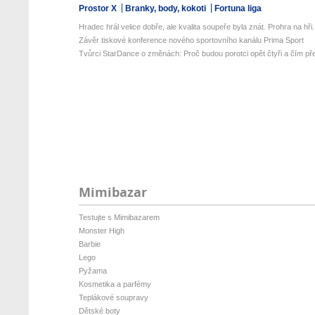
Prostor X
Branky, body, kokoti
Fortuna liga
Hradec hrál velice dobře, ale kvalita soupeře byla znát. Prohra na hři.
Závěr tiskové konference nového sportovního kanálu Prima Sport
Tvůrci StarDance o změnách: Proč budou porotci opět čtyři a čím pře
Mimibazar
Testujte s Mimibazarem
Monster High
Barbie
Lego
Pyžama
Kosmetika a parfémy
Teplákové soupravy
Dětské boty