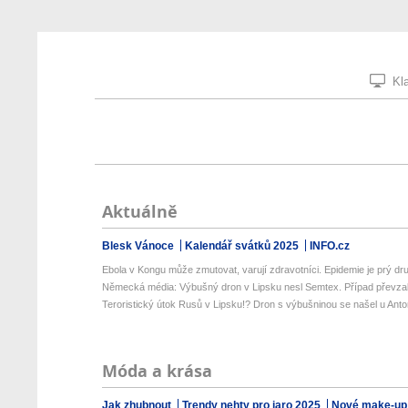
Kla
Aktuálně
Blesk Vánoce
Kalendář svátků 2025
INFO.cz
Ebola v Kongu může zmutovat, varují zdravotníci. Epidemie je prý dru
Německá média: Výbušný dron v Lipsku nesl Semtex. Případ převzala
Teroristický útok Rusů v Lipsku!? Dron s výbušninou se našel u Anto
Móda a krása
Jak zhubnout
Trendy nehty pro jaro 2025
Nové make-up