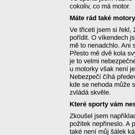
cokoliv, co má motor.
Máte rád také motor
Ve třiceti jsem si řekl
pořídit. O víkendech js
mě to nenadchlo. Ani 
Přesto mě dvě kola sv
je to velmi nebezpečné.
u motorky však není j
Nebezpečí číhá předev
kde se nehoda může st
zvládá skvěle.
Které sporty vám ne
Zkoušel jsem například
požitek nepřineslo. A 
také není můj šálek k