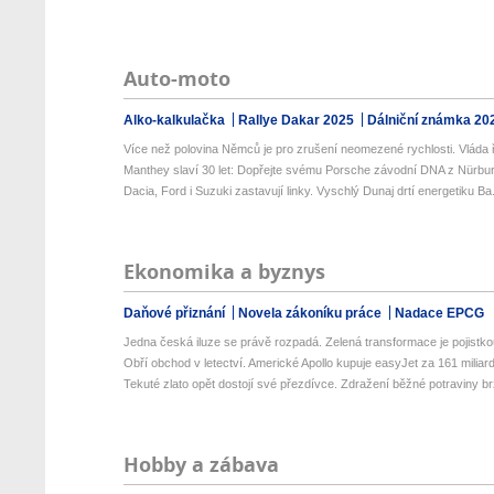
Auto-moto
Alko-kalkulačka
Rallye Dakar 2025
Dálniční známka 20
Více než polovina Němců je pro zrušení neomezené rychlosti. Vláda ř
Manthey slaví 30 let: Dopřejte svému Porsche závodní DNA z Nürburg
Dacia, Ford i Suzuki zastavují linky. Vyschlý Dunaj drtí energetiku Ba.
Ekonomika a byznys
Daňové přiznání
Novela zákoníku práce
Nadace EPCG
Jedna česká iluze se právě rozpadá. Zelená transformace je pojistkou
Obří obchod v letectví. Americké Apollo kupuje easyJet za 161 miliard 
Tekuté zlato opět dostojí své přezdívce. Zdražení běžné potraviny brz
Hobby a zábava