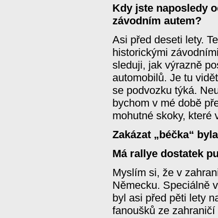
Kdy jste naposledy o
závodním autem?
Asi před deseti lety. T
historickými závodními
sleduji, jak výrazně p
automobilů. Je tu vidě
se podvozku týká. Neu
bychom v mé době před
mohutné skoky, které 
Zakázat „béčka“ byl
Má rallye dostatek pu
Myslím si, že v zahran
Německu. Speciálně v
byl asi před pěti lety n
fanoušků ze zahranič