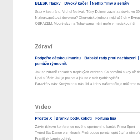
BLESK Tlapky
Divoký kačer
Netflix filmy a seriály
Sraz v šest ráno. Vrchol festivalu Tóny Dolomit zazní za úsvitu ve 300
Nízkorozpočtová dovolená? Chorvatsko jedno z nejdražších v Evropě
OBRAZEM: Modré slzy na Tchaj-wanu mění moře v magickou říši
Zdraví
Podpořte dětskou imunitu
Babské rady proti nachlazení
pomůže rýmovník
Jak se zdravě zchladit v tropických vedrech: Co pomáhá a kdy už ris
Úpal a úžeh: Jak je poznat a jak se z nich rychle vyléčit
Parazité v nás: Kterým se u nás líbí a kde v našem těle je můžeme naj
Video
Prostor X
Branky, body, kokoti
Fortuna liga
Závěr tiskové konference nového sportovního kanálu Prima Sport
Tvůrci StarDance o změnách: Proč budou porotci opět čtyři a čím pře
František Laurin pohřeb