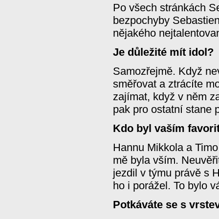
Po všech stránkách Se
bezpochyby Sebastie
nějakého nejtalentova
Je důležité mít idol?
Samozřejmě. Když nev
směřovat a ztrácíte mo
zajímat, když v něm z
pak pro ostatní stane 
Kdo byl vaším favor
Hannu Mikkola a Timo
mě byla vším. Neuvěřit
jezdil v týmu právě s
ho i porážel. To bylo 
Potkáváte se s vrste