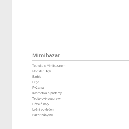
Mimibazar
Testujte s Mimibazarem
Monster High
Barbie
Lego
Pyžama
Kosmetika a parfémy
Teplákové soupravy
Dětské boty
Ložní povlečení
Bazar nábytku