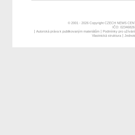
© 2001 - 2026 Copyright
CZECH NEWS CENT
IČO: 02346826,
Autorská práva k publikovaným materiálům
Podmínky pro užívání 
Vlastnická struktura
Jednotn