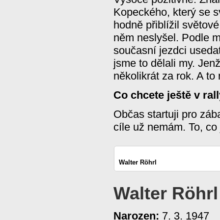
Kopeckého, který se 
hodně přiblížil světov
něm neslyšel. Podle m
současní jezdci useda
jsme to dělali my. Jenž
několikrát za rok. A to 
Co chcete ještě v ral
Občas startuji pro záb
cíle už nemám. To, co 
Walter Röhrl
Walter Röhrl
Narozen:
7. 3. 1947