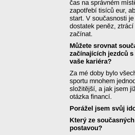
čas na správném míst
zapotřebí tisíců eur, 
start. V současnosti j
dostatek peněz, ztrácí
začínat.
Můžete srovnat souč
začínajících jezdců s
vaše kariéra?
Za mé doby bylo všec
sportu mnohem jednod
složitější, a jak jsem j
otázka financí.
Porážel jsem svůj ido
Který ze současných 
postavou?