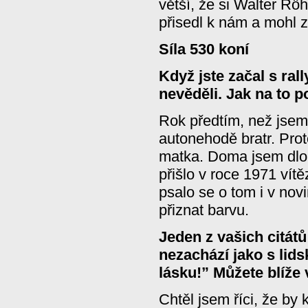
větší, že si Walter Röh
přisedl k nám a mohl z
Síla 530 koní
Když jste začal s ral
nevěděli. Jak na to p
Rok předtím, než jsem 
autonehodě bratr. Prot
matka. Doma jsem dlou
přišlo v roce 1971 vít
psalo se o tom i v nov
přiznat barvu.
Jeden z vašich citátů
nezachází jako s lids
lásku!” Můžete blíže v
Chtěl jsem říci, že by