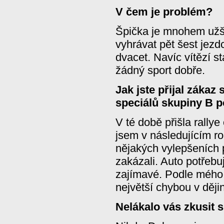
V čem je problém?
Špička je mnohem užš
vyhrávat pět šest jezd
dvacet. Navíc vítězí st
žádný sport dobře.
Jak jste přijal zákaz
speciálů skupiny B 
V té době přišla rallye
jsem v následujícím ro
nějakých vylepšeních p
zakázali. Auto potřebu
zajímavé. Podle mého 
největší chybou v dějin
Nelákalo vás zkusit s