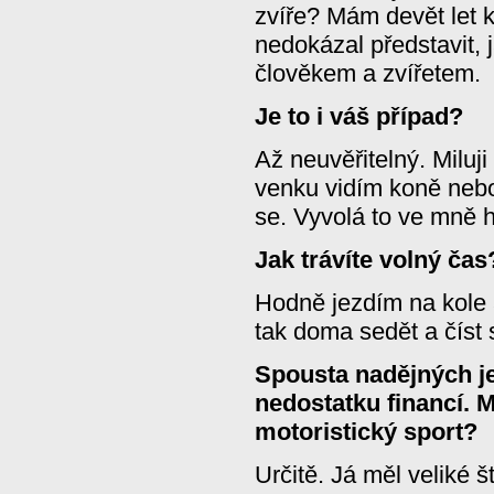
zvíře? Mám devět let 
nedokázal představit, 
člověkem a zvířetem.
Je to i váš případ?
Až neuvěřitelný. Miluj
venku vidím koně neb
se. Vyvolá to ve mně hř
Jak trávíte volný čas
Hodně jezdím na kole 
tak doma sedět a číst 
Spousta nadějných j
nedostatku financí. My
motoristický sport?
Určitě. Já měl veliké š