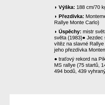
◗
Výška:
188 cm/70 k
◗
Přezdívka:
Montemei
Rallye Monte Carlo)
◗
Úspěchy:
mistr svě
světa (1983)● Jezdec s
vítěz na slavné Rallye
jeho přezdívka Montem
● traťový rekord na Pi
MS rallye (75 startů, 1
494 bodů, 439 vyhraný