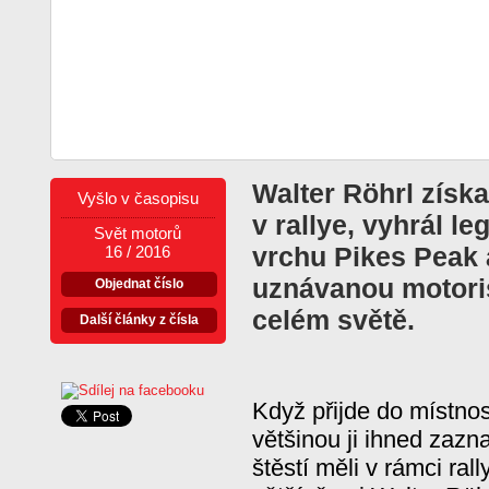
Walter Röhrl získa
Vyšlo v časopisu
v rallye, vyhrál l
Svět motorů
vrchu Pikes Peak a
16 / 2016
uznávanou motori
Objednat číslo
celém světě.
Další články z čísla
Když přijde do místno
většinou ji ihned zaz
štěstí měli v rámci ra