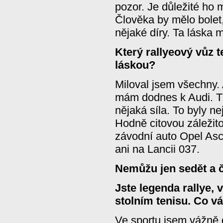
pozor. Je důležité ho m
Člověka by mělo bolet
nějaké díry. Ta láska m
Který rallyeový vůz t
láskou?
Miloval jsem všechny. 
mám dodnes k Audi. Těc
nějaká síla. To byly n
Hodně citovou záležit
závodní auto Opel A
ani na Lancii 037.
Nemůžu jen sedět a č
Jste legenda rallye, 
stolním tenisu. Co v
Ve sportu jsem vážně d