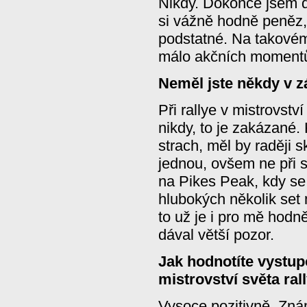
Nikdy. Dokonce jsem d
si vážně hodně peněz,
podstatné. Na takovém
málo akčních momentů
Neměl jste někdy v 
Při rallye v mistrovstv
nikdy, to je zakázané.
strach, měl by raději 
jednou, ovšem ne při s
na Pikes Peak, kdy se
hlubokých několik set 
to už je i pro mě hod
dával větší pozor.
Jak hodnotíte vystup
mistrovství světa ral
Vysoce pozitivně. Zn