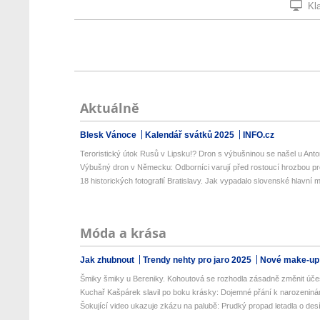
Kla
Aktuálně
Blesk Vánoce
Kalendář svátků 2025
INFO.cz
Teroristický útok Rusů v Lipsku!? Dron s výbušninou se našel u Anto
Výbušný dron v Německu: Odborníci varují před rostoucí hrozbou pro
18 historických fotografií Bratislavy. Jak vypadalo slovenské hlavní m
Móda a krása
Jak zhubnout
Trendy nehty pro jaro 2025
Nové make-up
Šmiky šmiky u Bereniky. Kohoutová se rozhodla zásadně změnit úče
Kuchař Kašpárek slavil po boku krásky: Dojemné přání k narozenin
Šokující video ukazuje zkázu na palubě: Prudký propad letadla o desít