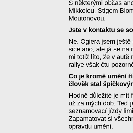
S některými občas ano
Mikkolou, Stigem Blo
Moutonovou.
Jste v kontaktu se s
Ne. Ogiera jsem ještě
sice ano, ale já se na 
mi totiž líto, že v au
rallye však čtu pozorn
Co je kromě umění ří
člověk stal špičkový
Hodně důležité je mít 
už za mých dob. Teď je
seznamovací jízdy limit
Zapamatovat si všechn
opravdu umění.