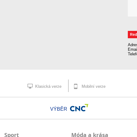
Red
Adre
Emai
Tele
Klasická verze
Mobilní verze
VÝBĚR
Sport
Móda a krása