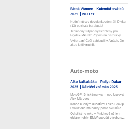
Blesk Vánoce
Kalendář svátků
2025
INFO.cz
Noční můra v dovolenkovém ráji: Dívku
(13) potrhala barakuda!
Jedinečný tulipán vyšlechtěný pro
Frýdek-Místek: Připomíná historii vý...
Vyčerpaní Češi zabloudili v Alpách: Do
akce letěl vrtulník
Auto-moto
Alko-kalkulačka
Rallye Dakar
2025
Dálniční známka 2025
MotoGP: Britskému warm upu kraloval
Alex Márquez
Konec nudným ducatům! Laika Ecovip
Evoluzione má barvy podle okruhů a ...
Od příštího roku v Mnichově už jen
elektromobily. BMW spouští výrobu s...