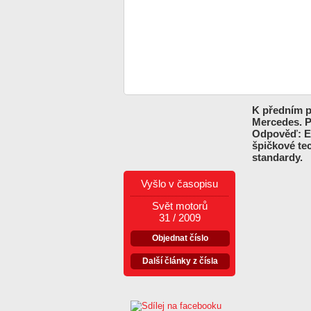
K předním pr
Mercedes. Př
Odpověď: ES
špičkové te
standardy.
Vyšlo v časopisu
Svět motorů
31 / 2009
Objednat číslo
Další články z čísla