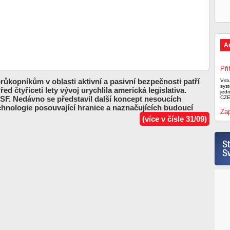
A
Při
ůkopníkům v oblasti aktivní a pasivní bezpečnosti patří
Vst
syst
ed čtyřiceti lety vývoj urychlila americká legislativa.
jed
F. Nedávno se představil další koncept nesoucích
CZE
chnologie posouvající hranice a naznačujících budoucí
Zap
(více v čísle 31/09)