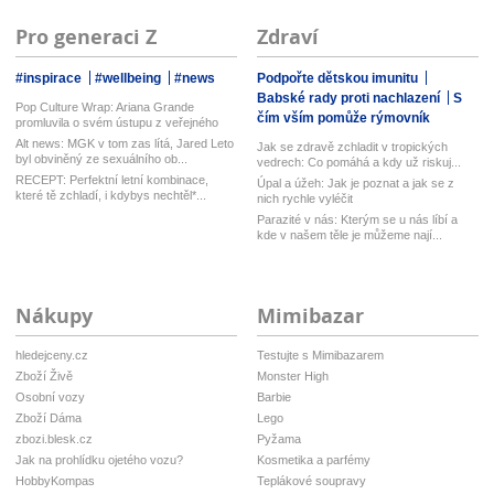
Pro generaci Z
Zdraví
#inspirace
#wellbeing
#news
Podpořte dětskou imunitu
Babské rady proti nachlazení
S
Pop Culture Wrap: Ariana Grande
čím vším pomůže rýmovník
promluvila o svém ústupu z veřejného
ž...
Alt news: MGK v tom zas lítá, Jared Leto
Jak se zdravě zchladit v tropických
byl obviněný ze sexuálního ob...
vedrech: Co pomáhá a kdy už riskuj...
RECEPT: Perfektní letní kombinace,
Úpal a úžeh: Jak je poznat a jak se z
které tě zchladí, i kdybys nechtěl*...
nich rychle vyléčit
Parazité v nás: Kterým se u nás líbí a
kde v našem těle je můžeme nají...
Nákupy
Mimibazar
hledejceny.cz
Testujte s Mimibazarem
Zboží Živě
Monster High
Osobní vozy
Barbie
Zboží Dáma
Lego
zbozi.blesk.cz
Pyžama
Jak na prohlídku ojetého vozu?
Kosmetika a parfémy
HobbyKompas
Teplákové soupravy