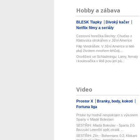
Hobby a zábava
BLESK Tlapky
Divoký kačer
Netflix filmy a seriály
Cestovní horečka šlechty: Chuďas z
Klatovska otrokářem v Jižní Americe
Filip Vondrášek: V Jižní Americe si lidé
plují životem mnohem lehčeji,...
Osvěžení ve Schladmingu: Lamy, ferraty
i koulovačka v létě jsou jen pá...
Video
Prostor X
Branky, body, kokoti
Fortuna liga
Priske byl hodně nespokojen s výkonem
Sparty v Mladé Boleslavi
SESTŘIH: Mladá Boleslav - Sparta 2:0.
Bezzubí Letenští opět ztratili. ...
SESTŘIH: Zlín - Bohemians 0:2. Klokani