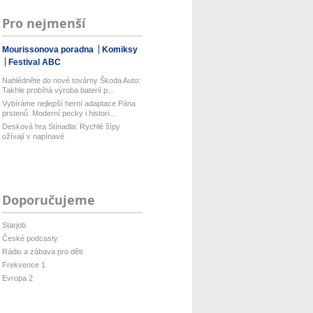
Pro nejmenší
Mourissonova poradna
Komiksy
Festival ABC
Nahlédněte do nové továrny Škoda Auto:
Takhle probíhá výroba baterií p...
Vybíráme nejlepší herní adaptace Pána
prstenů. Moderní pecky i histori...
Desková hra Stínadla: Rychlé šípy
ožívají v napínavé
Doporučujeme
Starjob
České podcasty
Rádio a zábava pro děti
Frekvence 1
Evropa 2