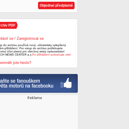
Objednat předplatné
rchiv PDF
hlásit se / Zaregistrovat se
up do archivu používá nový, uživatelsky vylepšený
ém přihlášení. Pro vstup do archivu potřebujete
notný účet platný pro všechny weby vydavatelství
CH NEWS CENTER a.s.
Po přihlášení pokračujte zde!
omněli jste heslo?