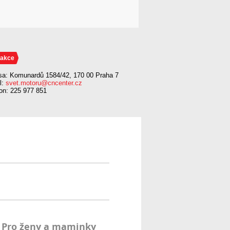
akce
sa: Komunardů 1584/42, 170 00 Praha 7
l:
svet.motoru@cncenter.cz
fon: 225 977 851
Pro ženy a maminky