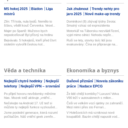
MS hokej 2025
Biatlon
Liga
Jak zhubnout
Trendy nehty pro
mistrů
jaro 2025
Nové make-up trendy
Zlín: Tři kola, nula bodů. Nemělo to
Dominikovi (8) zbývají týdny života:
šťávu, věděl kouč Červenka. Vesel...
Smutný vzkaz od exprezidenta
Majer po Spartě: Mužstvo bych
Motorkář na Táborsku nezvládl řízení,
nepodceňoval! Byl přísný na hrdinu
vyjel mimo silnici: Nehodu nepře...
zápas...
Bejvávalo. 5 hokejistů, kteří před čtvrt
Ruší se lety, stovky tisíc lidí jsou
stoletím vytvořili českou kol...
evakuovány: Čína se připravuje na...
Věda a technika
Ekonomika a byznys
Nejlepší chytré hodinky
Nejlepší
Daňové přiznání
Novela zákoníku
telefony
Nejlepší VPN – srovnání
práce
Nadace EPCG
Po přijetí hovoru nevědomky měníme
Že lidé chtějí kombíky? Luxusní Volva
hlas. Mozek totiž aktivuje „vnitřní...
V90 leží v autosalonech s milion...
Nečekejte na Android 17. Už teď si
Češi ve velkém vozí ojetiny ze zahraničí.
můžete ty nejlepší funkce vyzkoušet...
Mezi nimi i přes sto Ferrari...
Jsme poslední generace, která rozumí
V Holešovicích má vzniknout nové
počítačům. Náš vnitřní geek zemře...
koupaliště. Bazén chtějí napustit vod...