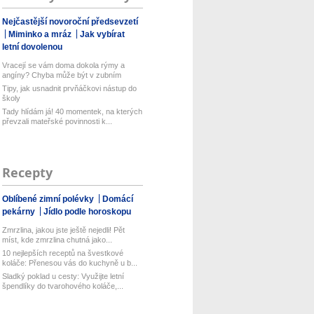
Nejčastější novoroční předsevzetí
Miminko a mráz
Jak vybírat
letní dovolenou
Vracejí se vám doma dokola rýmy a
angíny? Chyba může být v zubním
kart...
Tipy, jak usnadnit prvňáčkovi nástup do
školy
Tady hlídám já! 40 momentek, na kterých
převzali mateřské povinnosti k...
Recepty
Oblíbené zimní polévky
Domácí
pekárny
Jídlo podle horoskopu
Zmrzlina, jakou jste ještě nejedli! Pět
míst, kde zmrzlina chutná jako...
10 nejlepších receptů na švestkové
koláče: Přenesou vás do kuchyně u b...
Sladký poklad u cesty: Využijte letní
špendlíky do tvarohového koláče,...