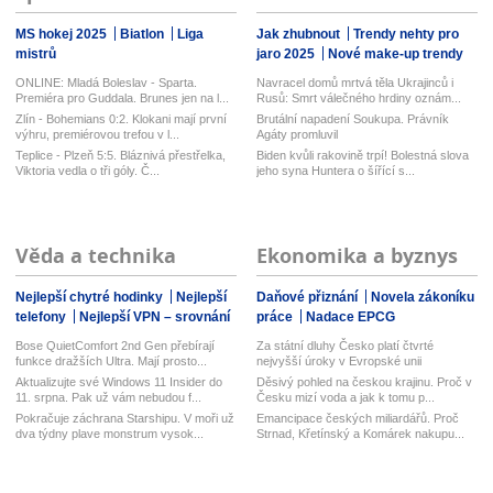
MS hokej 2025
Biatlon
Liga
Jak zhubnout
Trendy nehty pro
mistrů
jaro 2025
Nové make-up trendy
ONLINE: Mladá Boleslav - Sparta.
Navracel domů mrtvá těla Ukrajinců i
Premiéra pro Guddala. Brunes jen na l...
Rusů: Smrt válečného hrdiny oznám...
Zlín - Bohemians 0:2. Klokani mají první
Brutální napadení Soukupa. Právník
výhru, premiérovou trefou v l...
Agáty promluvil
Teplice - Plzeň 5:5. Bláznivá přestřelka,
Biden kvůli rakovině trpí! Bolestná slova
Viktoria vedla o tři góly. Č...
jeho syna Huntera o šířící s...
Věda a technika
Ekonomika a byznys
Nejlepší chytré hodinky
Nejlepší
Daňové přiznání
Novela zákoníku
telefony
Nejlepší VPN – srovnání
práce
Nadace EPCG
Bose QuietComfort 2nd Gen přebírají
Za státní dluhy Česko platí čtvrté
funkce dražších Ultra. Mají prosto...
nejvyšší úroky v Evropské unii
Aktualizujte své Windows 11 Insider do
Děsivý pohled na českou krajinu. Proč v
11. srpna. Pak už vám nebudou f...
Česku mizí voda a jak k tomu p...
Pokračuje záchrana Starshipu. V moři už
Emancipace českých miliardářů. Proč
dva týdny plave monstrum vysok...
Strnad, Křetínský a Komárek nakupu...