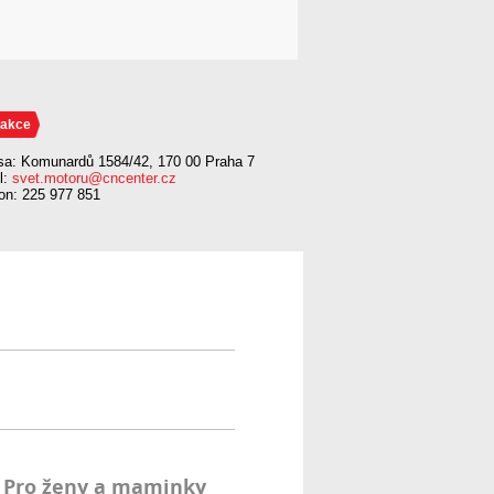
akce
sa: Komunardů 1584/42, 170 00 Praha 7
l:
svet.motoru@cncenter.cz
fon: 225 977 851
Pro ženy a maminky