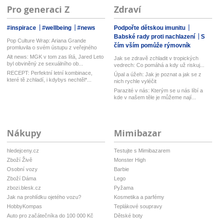
Pro generaci Z
Zdraví
#inspirace
#wellbeing
#news
Podpořte dětskou imunitu
Babské rady proti nachlazení
S
Pop Culture Wrap: Ariana Grande
čím vším pomůže rýmovník
promluvila o svém ústupu z veřejného
ž...
Alt news: MGK v tom zas lítá, Jared Leto
Jak se zdravě zchladit v tropických
byl obviněný ze sexuálního ob...
vedrech: Co pomáhá a kdy už riskuj...
RECEPT: Perfektní letní kombinace,
Úpal a úžeh: Jak je poznat a jak se z
které tě zchladí, i kdybys nechtěl*...
nich rychle vyléčit
Parazité v nás: Kterým se u nás líbí a
kde v našem těle je můžeme nají...
Nákupy
Mimibazar
hledejceny.cz
Testujte s Mimibazarem
Zboží Živě
Monster High
Osobní vozy
Barbie
Zboží Dáma
Lego
zbozi.blesk.cz
Pyžama
Jak na prohlídku ojetého vozu?
Kosmetika a parfémy
HobbyKompas
Teplákové soupravy
Auto pro začátečníka do 100 000 Kč
Dětské boty