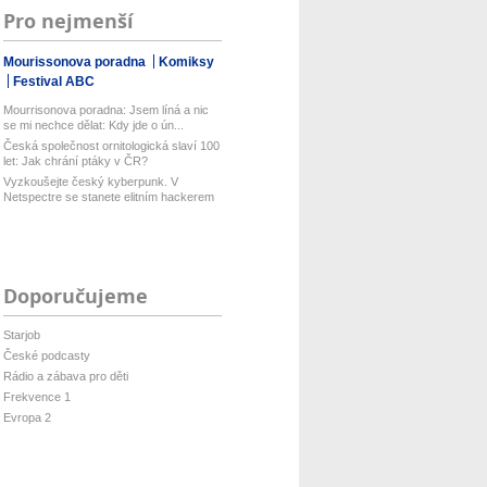
Pro nejmenší
Mourissonova poradna
Komiksy
Festival ABC
Mourrisonova poradna: Jsem líná a nic
se mi nechce dělat: Kdy jde o ún...
Česká společnost ornitologická slaví 100
let: Jak chrání ptáky v ČR?
Vyzkoušejte český kyberpunk. V
Netspectre se stanete elitním hackerem
...
Doporučujeme
Starjob
České podcasty
Rádio a zábava pro děti
Frekvence 1
Evropa 2