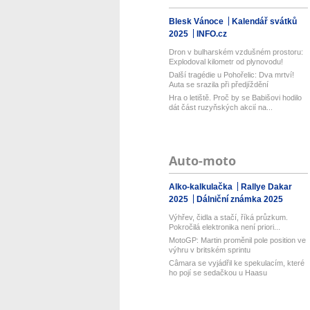
Blesk Vánoce
Kalendář svátků
2025
INFO.cz
Dron v bulharském vzdušném prostoru:
Explodoval kilometr od plynovodu!
Další tragédie u Pohořelic: Dva mrtví!
Auta se srazila při předjíždění
Hra o letiště. Proč by se Babišovi hodilo
dát část ruzyňských akcií na...
Auto-moto
Alko-kalkulačka
Rallye Dakar
2025
Dálniční známka 2025
Výhřev, čidla a stačí, říká průzkum.
Pokročilá elektronika není priori...
MotoGP: Martin proměnil pole position ve
výhru v britském sprintu
Câmara se vyjádřil ke spekulacím, které
ho pojí se sedačkou u Haasu