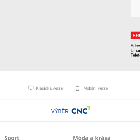
Red
Adre
Emai
Tele
Klasická verze
Mobilní verze
VÝBĚR
Sport
Móda a krása