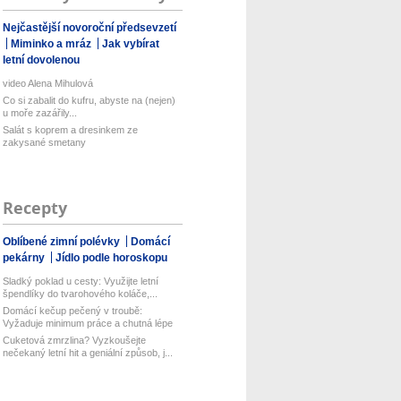
Nejčastější novoroční předsevzetí
Miminko a mráz
Jak vybírat
letní dovolenou
video Alena Mihulová
Co si zabalit do kufru, abyste na (nejen)
u moře zazářily...
Salát s koprem a dresinkem ze
zakysané smetany
Recepty
Oblíbené zimní polévky
Domácí
pekárny
Jídlo podle horoskopu
Sladký poklad u cesty: Využijte letní
špendlíky do tvarohového koláče,...
Domácí kečup pečený v troubě:
Vyžaduje minimum práce a chutná lépe
než...
Cuketová zmrzlina? Vyzkoušejte
nečekaný letní hit a geniální způsob, j...