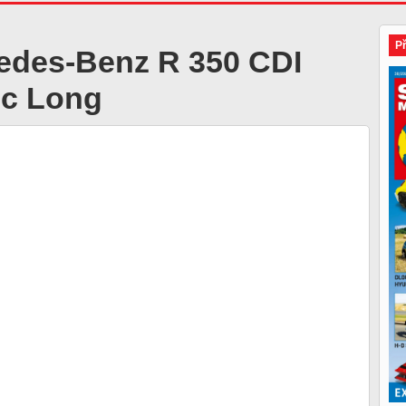
P
edes-Benz R 350 CDI
ic Long