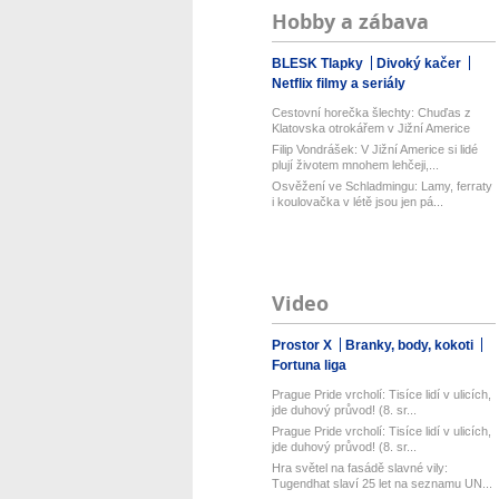
Hobby a zábava
BLESK Tlapky
Divoký kačer
Netflix filmy a seriály
Cestovní horečka šlechty: Chuďas z
Klatovska otrokářem v Jižní Americe
Filip Vondrášek: V Jižní Americe si lidé
plují životem mnohem lehčeji,...
Osvěžení ve Schladmingu: Lamy, ferraty
i koulovačka v létě jsou jen pá...
Video
Prostor X
Branky, body, kokoti
Fortuna liga
Prague Pride vrcholí: Tisíce lidí v ulicích,
jde duhový průvod! (8. sr...
Prague Pride vrcholí: Tisíce lidí v ulicích,
jde duhový průvod! (8. sr...
Hra světel na fasádě slavné vily:
Tugendhat slaví 25 let na seznamu UN...