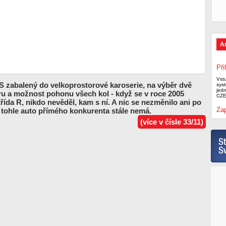
A
Při
Vst
 S zabalený do velkoprostorové karoserie, na výběr dvě
syst
jed
ru a možnost pohonu všech kol - když se v roce 2005
CZE
třída R, nikdo nevěděl, kam s ní. A nic se nezměnilo ani po
Zap
, tohle auto přímého konkurenta stále nemá.
(více v čísle 33/11)