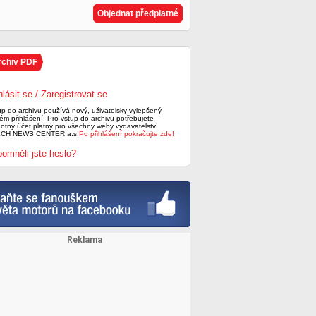
Objednat předplatné
rchiv PDF
hlásit se / Zaregistrovat se
up do archivu používá nový, uživatelsky vylepšený
ém přihlášení. Pro vstup do archivu potřebujete
notný účet platný pro všechny weby vydavatelství
CH NEWS CENTER a.s.
Po přihlášení pokračujte zde!
omněli jste heslo?