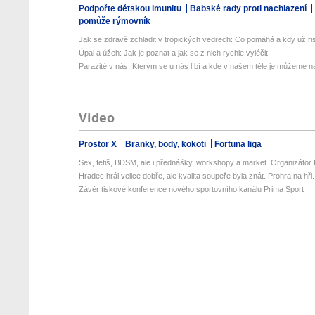
Podpořte dětskou imunitu
Babské rady proti nachlazení
pomůže rýmovník
Jak se zdravě zchladit v tropických vedrech: Co pomáhá a kdy už ris
Úpal a úžeh: Jak je poznat a jak se z nich rychle vyléčit
Parazité v nás: Kterým se u nás líbí a kde v našem těle je můžeme naj
Video
Prostor X
Branky, body, kokoti
Fortuna liga
Sex, fetiš, BDSM, ale i přednášky, workshopy a market. Organizátor P
Hradec hrál velice dobře, ale kvalita soupeře byla znát. Prohra na hři.
Závěr tiskové konference nového sportovního kanálu Prima Sport