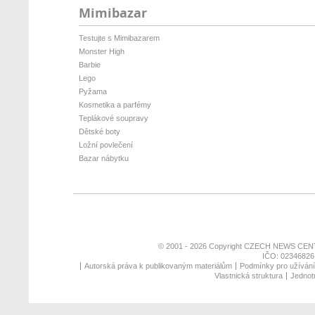
Mimibazar
Testujte s Mimibazarem
Monster High
Barbie
Lego
Pyžama
Kosmetika a parfémy
Teplákové soupravy
Dětské boty
Ložní povlečení
Bazar nábytku
© 2001 - 2026 Copyright
CZECH NEWS CENT
IČO: 02346826,
Autorská práva k publikovaným materiálům
Podmínky pro užívání 
Vlastnická struktura
Jednotn