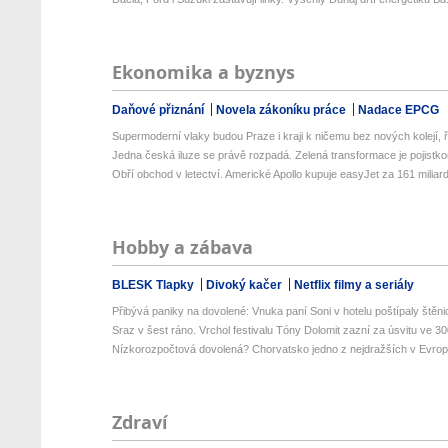
Ekonomika a byznys
Daňové přiznání
Novela zákoníku práce
Nadace EPCG
Supermoderní vlaky budou Praze i kraji k ničemu bez nových kolejí, ří
Jedna česká iluze se právě rozpadá. Zelená transformace je pojistkou
Obří obchod v letectví. Americké Apollo kupuje easyJet za 161 miliard 
Hobby a zábava
BLESK Tlapky
Divoký kačer
Netflix filmy a seriály
Přibývá paniky na dovolené: Vnuka paní Soni v hotelu poštípaly štěnic
Sraz v šest ráno. Vrchol festivalu Tóny Dolomit zazní za úsvitu ve 300
Nízkorozpočtová dovolená? Chorvatsko jedno z nejdražších v Evropě
Zdraví