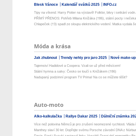
Blesk Vánoce
Kalendář svátků 2025
INFO.cz
Tipy na víkend: Harry Potter na výstavě! Folklor, bitvy i setkání vodn.
PŘÍMÝ PŘENOS: Pohřeb Milana Knížáka (†86), státní pocty i nečekan
Chlapeček (†3) spadl ze sloupu elektrického vedení: Matka vydala še
Móda a krása
Jak zhubnout
Trendy nehty pro jaro 2025
Nové make-up
Tajemství Hadidové a Coopera: Vzali se už před měsícem!
Státní hymna a salvy: Česko se loučí s Knížákem (†86)
Nadupaný podzimní program TV Prima! Na co se můžete těšit?
Auto-moto
Alko-kalkulačka
Rallye Dakar 2025
Dálniční známka 20
Více než polovina Němců je pro zrušení neomezené rychlosti. Vláda ř
Manthey slaví 30 let: Dopřejte svému Porsche závodní DNA z Nürburg
Dacia, Ford i Suzuki zastavují linky. Vyschlý Dunaj drtí energetiku Ba.