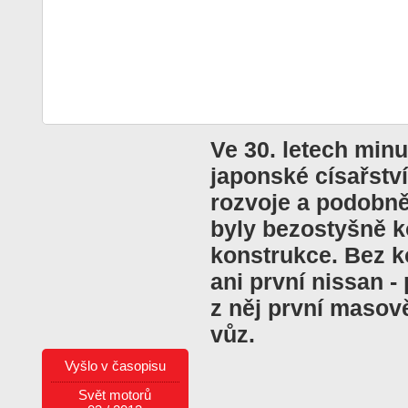
Ve 30. letech minu
japonské císařstv
rozvoje a podobně
byly bezostyšně k
konstrukce. Bez k
ani první nissan -
z něj první masov
vůz.
Vyšlo v časopisu
Svět motorů