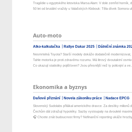
Tragédie u egyptského letoviska Marsa Alam: V dole zemřel horník, da
50 let od brutální vraždy u Valašských Klobouk: Těla dívek Somora uk
Auto-moto
Alko-kalkulačka
Rallye Dakar 2025
Dálniční známka 20
Nesmrtelná Toyota? Starší modely dokáže dodatečně modernizovat, 
Tahle motorka je proti zdravému rozumu. Má litrový dvoutaktní osmivá
Co ukazují statistiky pojišťoven? Jsou přesnější než ty policejní a ve..
Ekonomika a byznys
Daňové přiznání
Novela zákoníku práce
Nadace EPCG
Slovenský Sudolabs přilákal amerického dravce. Za desítky milionů do
Čechům dál zdražují hypotéky. Sazby vystoupaly na dvouleté maxi
🎧 Chcete znát budoucnost firmy? Nefinanční reporting ukáže hrozby i