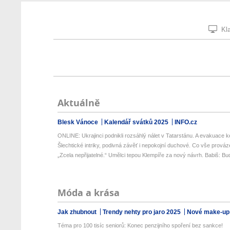
Kla
Aktuálně
Blesk Vánoce
Kalendář svátků 2025
INFO.cz
ONLINE: Ukrajinci podnikli rozsáhlý nálet v Tatarstánu. A evakuace k
Šlechtické intriky, podivná závěť i nepokojní duchové. Co vše prováze
„Zcela nepřijatelné.“ Umělci tepou Klempíře za nový návrh. Babiš: Bud
Móda a krása
Jak zhubnout
Trendy nehty pro jaro 2025
Nové make-up
Téma pro 100 tisíc seniorů: Konec penzijního spoření bez sankce!