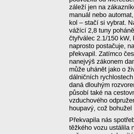
záleží jen na zákazník
manuál nebo automat,
kol – stačí si vybrat.
vážící 2,8 tuny poháně
čtyřválec 2.1/150 kW,
naprosto postačuje, n
překvapil. Zatímco če
nanejvýš zákonem dan
může uhánět jako o živ
dálničních rychlostech
daná dlouhým rozvore
působí také na cestovn
vzduchového odpružen
houpavý, což bohužel n
Překvapila nás spotřeb
těžkého vozu ustálila 