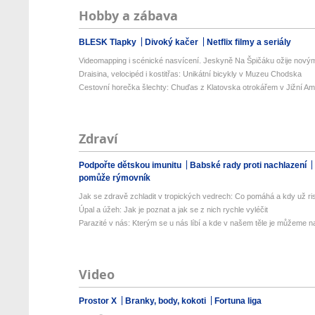
Hobby a zábava
BLESK Tlapky
Divoký kačer
Netflix filmy a seriály
Videomapping i scénické nasvícení. Jeskyně Na Špičáku ožije novými
Draisina, velocipéd i kostitřas: Unikátní bicykly v Muzeu Chodska
Cestovní horečka šlechty: Chuďas z Klatovska otrokářem v Jižní Am
Zdraví
Podpořte dětskou imunitu
Babské rady proti nachlazení
pomůže rýmovník
Jak se zdravě zchladit v tropických vedrech: Co pomáhá a kdy už ris
Úpal a úžeh: Jak je poznat a jak se z nich rychle vyléčit
Parazité v nás: Kterým se u nás líbí a kde v našem těle je můžeme naj
Video
Prostor X
Branky, body, kokoti
Fortuna liga