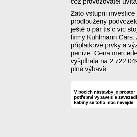
což provozovatel uvítá
Zato vstupní investice
prodloužený podvozek p
ještě o pár tisíc víc s
firmy Kuhlmann Cars. 
příplatkové prvky a vý
peníze. Cena mercedes
vyšplhala na 2 722 049
plné výbavě.
V bocích nástavby je prostor 
potřebné vybavení a zavazad
kabiny se toho moc nevejde.