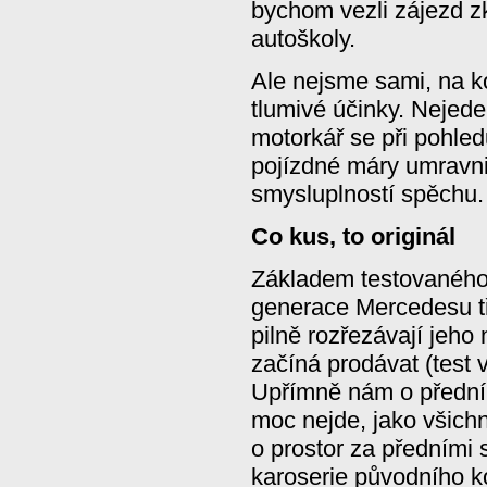
bychom vezli zájezd 
autoškoly.
Ale nejsme sami, na k
tlumivé účinky. Nejeden
motorkář se při pohled
pojízdné máry umravni
smysluplností spěchu.
Co kus, to originál
Základem testovaného 
generace Mercedesu tř
pilně rozřezávají jeho
začíná prodávat (test
Upřímně nám o přední 
moc nejde, jako všich
o prostor za předními
karoserie původního ko