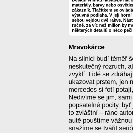
materiály, barvy nebo osvětlen
zákazník. Tlačítkem se ovládá
výsuvná podlaha. V její horní
sebou vejdou dvě rakve. Nást
ručně, za víc než milion by m
některých detailů o něco pečli
Mravokárce
Na silnici budí téměř 
neskutečný rozruch, al
zvyklí. Lidé se zdráhaj
ukazovat prstem, jen 
mercedes si fotí pota
Nedivíme se jim, sami
popsatelné pocity, byť 
to zvláštní – ráno aut
autě pouštíme vážnou 
snažíme se tvářit seri