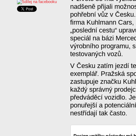
nadšeně přijali možnos
pohřební vůz v Česku
firma Kuhlmann Cars, 
„poslední cestu“ uprav
speciál na bázi Merce
výrobního programu, si
testovaných vozů.
V Česku zatím jezdí te
exemplář. Pražská sp
zastupuje značku Kuh
každý správný prodejce
předváděcí vozidlo. Jen
ponuřejší a potenciáln
nestřídají tak často.
Design vnitřku nástavby má b