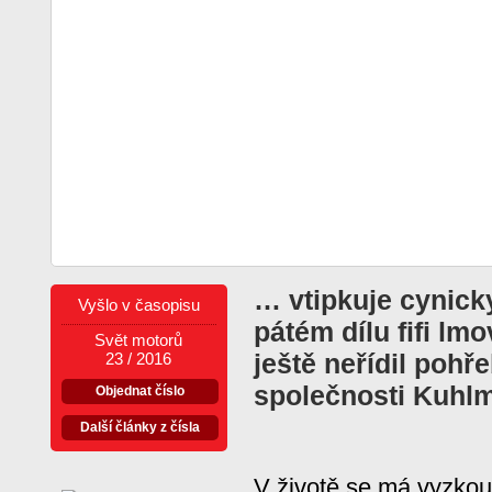
… vtipkuje cynick
Vyšlo v časopisu
pátém dílu fifi lm
Svět motorů
ještě neřídil poh
23 / 2016
společnosti Kuhl
Objednat číslo
Další články z čísla
V životě se má vyzkouš