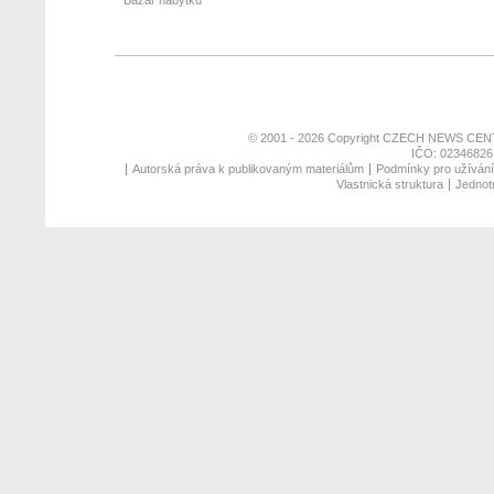
Bazar nábytku
© 2001 - 2026 Copyright
CZECH NEWS CENT
IČO: 02346826,
Autorská práva k publikovaným materiálům
Podmínky pro užívání 
Vlastnická struktura
Jednotn