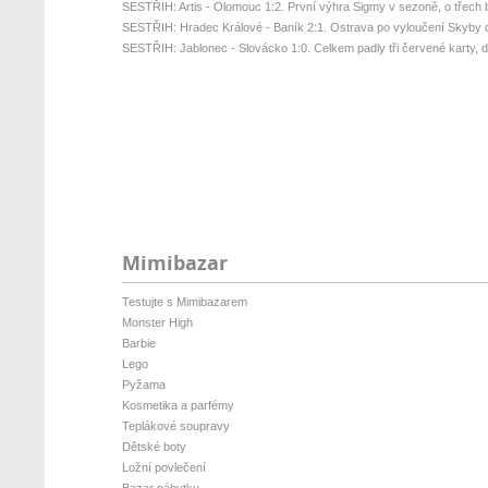
SESTŘIH: Artis - Olomouc 1:2. První výhra Sigmy v sezoně, o třech 
SESTŘIH: Hradec Králové - Baník 2:1. Ostrava po vyloučení Skyby d
SESTŘIH: Jablonec - Slovácko 1:0. Celkem padly tři červené karty, da
Mimibazar
Testujte s Mimibazarem
Monster High
Barbie
Lego
Pyžama
Kosmetika a parfémy
Teplákové soupravy
Dětské boty
Ložní povlečení