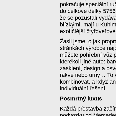
pokračuje speciální r
do celkové délky 5756
že se pozůstalí vydáva
blízkými, mají u Kuhl
exotičtější čtyřdveřové
Žasli jsme, o jak prop
stránkách výrobce najd
můžete pohřební vůz p
kterékoli jiné auto: b
zasklení, design a osv
rakve nebo urny… To v
kombinovat, a když ani
individuální řešení.
Posmrtný luxus
Každá přestavba začí
podvozku od Mercedes