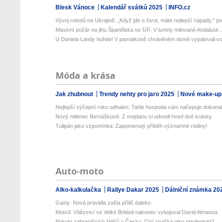
Blesk Vánoce
Kalendář svátků 2025
INFO.cz
Vývoj robotů na Ukrajině: „Když jde o život, máte nejlepší nápady,“ po.
Masivní požár na jihu Španělska se šíří: V turisty milované Andalusii ..
U Daniela Landy hořelo! V památkově chráněném domě vypalovali v
Móda a krása
Jak zhubnout
Trendy nehty pro jaro 2025
Nové make-up
Nejlepší výčepní roku odhalen: Tahle hospoda vám načepuje dokonalé
Nový milenec Bernáškové: Z mejdanu si odvedl hned dvě krásky
Tulipán jako vzpomínka: Zapomenutý příběh významné rodiny!
Auto-moto
Alko-kalkulačka
Rallye Dakar 2025
Dálniční známka 20
Gasly: Nová pravidla zašla příliš daleko
Moto3: Vítězství ve Velké Británii nakonec vybojoval David Almansa
Pokuty zahraničních řidičů v Česku: Cizí značka jako privilegium?