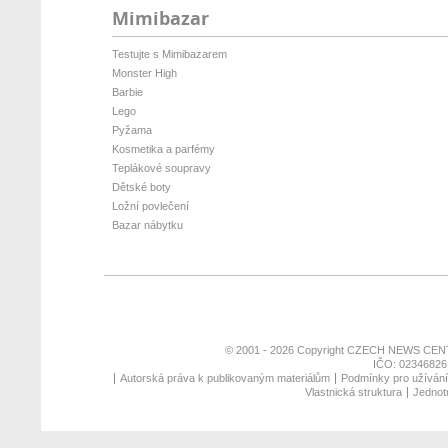
Mimibazar
Testujte s Mimibazarem
Monster High
Barbie
Lego
Pyžama
Kosmetika a parfémy
Teplákové soupravy
Dětské boty
Ložní povlečení
Bazar nábytku
© 2001 - 2026 Copyright
CZECH NEWS CENT
IČO: 02346826,
Autorská práva k publikovaným materiálům
Podmínky pro užívání 
Vlastnická struktura
Jednotn