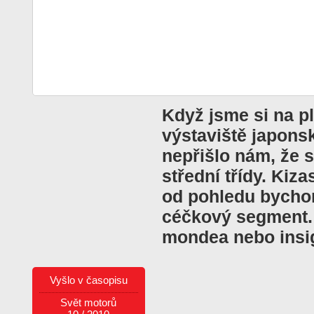
Když jsme si na p
výstaviště japonsk
nepřišlo nám, že 
střední třídy. Kiz
od pohledu bychom
céčkový segment.
mondea nebo insign
Vyšlo v časopisu
Svět motorů