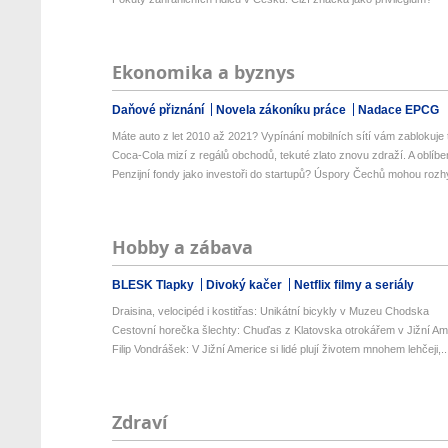
Ekonomika a byznys
Daňové přiznání
Novela zákoníku práce
Nadace EPCG
Máte auto z let 2010 až 2021? Vypínání mobilních sítí vám zablokuje t
Coca-Cola mizí z regálů obchodů, tekuté zlato znovu zdraží. A oblíben
Penzijní fondy jako investoři do startupů? Úspory Čechů mohou rozhý
Hobby a zábava
BLESK Tlapky
Divoký kačer
Netflix filmy a seriály
Draisina, velocipéd i kostitřas: Unikátní bicykly v Muzeu Chodska
Cestovní horečka šlechty: Chuďas z Klatovska otrokářem v Jižní Am
Filip Vondrášek: V Jižní Americe si lidé plují životem mnohem lehčeji,..
Zdraví