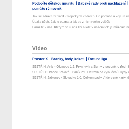
Podpořte dětskou imunitu
Babské rady proti nachlazení
pomůže rýmovník
Jak se zdravě zchladit v tropických vedrech: Co pomáhá a kdy už ris
Úpal a úžeh: Jak je poznat a jak se z nich rychle vyléčit
Parazité v nás: Kterým se u nás líbí a kde v našem těle je můžeme naj
Video
Prostor X
Branky, body, kokoti
Fortuna liga
SESTŘIH: Artis - Olomouc 1:2. První výhra Sigmy v sezoně, o třech 
SESTŘIH: Hradec Králové - Baník 2:1. Ostrava po vyloučení Skyby d
SESTŘIH: Jablonec - Slovácko 1:0. Celkem padly tři červené karty, da