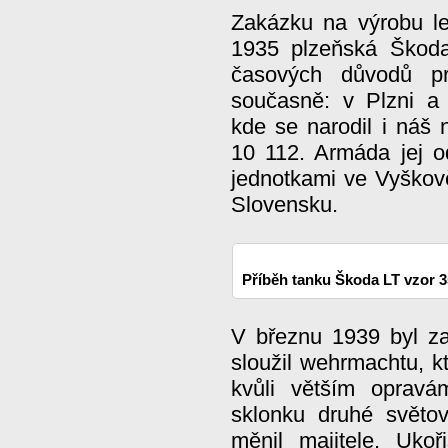
Zakázku na výrobu le
1935 plzeňská Škoda
časových důvodů pr
současně: v Plzni 
kde se narodil i náš
10 112. Armáda jej o
jednotkami ve Vyškově
Slovensku.
Příběh tanku Škoda LT vzor 
V březnu 1939 byl z
sloužil wehrmachtu, kt
kvůli větším opravám
sklonku druhé světo
měnil majitele. Ukoř