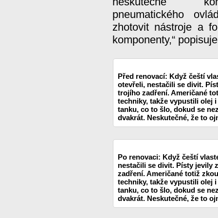
neskutečně kom
pneumatického ovlá
zhotovit nástroje a 
komponenty,“ popisuje
Před renovací: Když čeští vl
otevřeli, nestačili se divit. Pí
trojího zadření. Američané to
techniky, takže vypustili olej i
tanku, co to šlo, dokud se nez
dvakrát. Neskutečné, že to oj
Po renovaci: Když čeští vlast
nestačili se divit. Písty jevil
zadření. Američané totiž zkou
techniky, takže vypustili olej i
tanku, co to šlo, dokud se nez
dvakrát. Neskutečné, že to oj