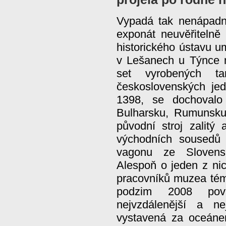
Vypadá tak nenápadně
exponát neuvěřitelně
historického ústavu 
v Lešanech u Týnce n
set vyrobených tan
československých je
1398, se dochovalo
Bulharsku, Rumunsku
původní stroj zalitý
východních sousedů
vagonu ze Slovensk
Alespoň o jeden z nic
pracovníků muzea témě
podzim 2008 pov
nejvzdálenější a n
vystavená za oceán