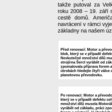
takže putoval za Vel
roku 2008 – 19. září s
cestě domů. Američa
navrácení v rámci vyj
základny na našem úz
Před renovací: Motor a převo
blok, který se v případě defek
Neskutečné množství dílů mu
strojírna Šercl vyrábět od zák
zpomalovala příprava forem a
útrobách hledejte čtyři válce
planetovou převodovku.
Po renovaci: Motor a převodo
který se v případě defektu ce
množství dílů musela Motorář
vyrábět od základu, práci zp