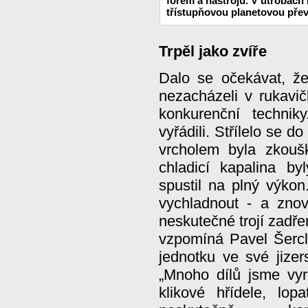
forem a nástrojů. V útrobách h
třístupňovou planetovou pře
Trpěl jako zvíře
Dalo se očekávat, že
nezacházeli v rukavič
konkurenční techni
vyřádili. Střílelo se d
vrcholem byla zkoušk
chladicí kapalina b
spustil na plný výkon
vychladnout - a znov
neskutečné trojí zadře
vzpomíná Pavel Šerc
jednotku ve své jizers
„Mnoho dílů jsme vyrá
klikové hřídele, lop