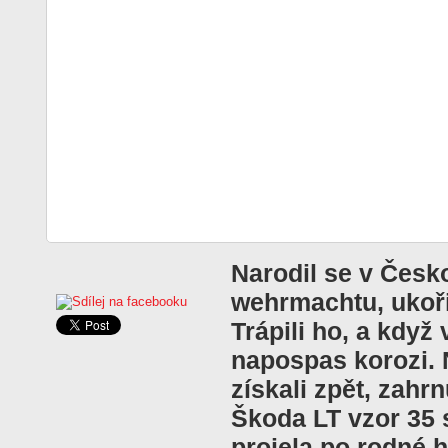
Narodil se v Česk
wehrmachtu, ukořis
Trápili ho, a když 
napospas korozi. 
získali zpět, zahr
Škoda LT vzor 35 
projela po rodné 