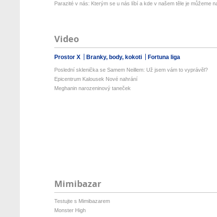
Parazité v nás: Kterým se u nás líbí a kde v našem těle je můžeme naj
Video
Prostor X
Branky, body, kokoti
Fortuna liga
Poslední sklenička se Samem Neillem: Už jsem vám to vyprávěl?
Epicentrum Kalousek Nové nahrání
Meghanin narozeninový taneček
Mimibazar
Testujte s Mimibazarem
Monster High