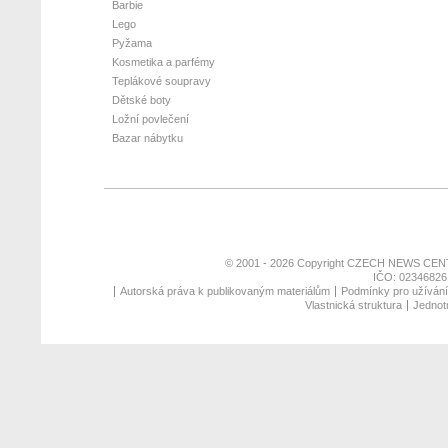
Barbie
Lego
Pyžama
Kosmetika a parfémy
Teplákové soupravy
Dětské boty
Ložní povlečení
Bazar nábytku
© 2001 - 2026 Copyright
CZECH NEWS CENT
IČO: 02346826,
Autorská práva k publikovaným materiálům
Podmínky pro užívání 
Vlastnická struktura
Jednotn