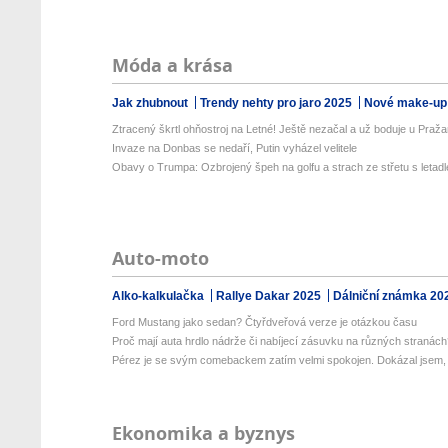
Móda a krása
Jak zhubnout
Trendy nehty pro jaro 2025
Nové make-up
Ztracený škrtl ohňostroj na Letné! Ještě nezačal a už boduje u Praž
Invaze na Donbas se nedaří, Putin vyházel velitele
Obavy o Trumpa: Ozbrojený špeh na golfu a strach ze střetu s letad
Auto-moto
Alko-kalkulačka
Rallye Dakar 2025
Dálniční známka 20
Ford Mustang jako sedan? Čtyřdveřová verze je otázkou času
Proč mají auta hrdlo nádrže či nabíjecí zásuvku na různých stranác
Pérez je se svým comebackem zatím velmi spokojen. Dokázal jsem, ž
Ekonomika a byznys