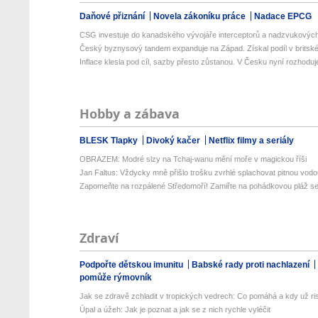
Daňové přiznání
Novela zákoníku práce
Nadace EPCG
CSG investuje do kanadského vývojáře interceptorů a nadzvukových 
Český byznysový tandem expanduje na Západ. Získal podíl v britské 
Inflace klesla pod cíl, sazby přesto zůstanou. V Česku nyní rozhoduje
Hobby a zábava
BLESK Tlapky
Divoký kačer
Netflix filmy a seriály
OBRAZEM: Modré slzy na Tchaj-wanu mění moře v magickou říši
Jan Faltus: Vždycky mně přišlo trošku zvrhlé splachovat pitnou vod
Zapomeňte na rozpálené Středomoří! Zamiřte na pohádkovou pláž se 
Zdraví
Podpořte dětskou imunitu
Babské rady proti nachlazení
pomůže rýmovník
Jak se zdravě zchladit v tropických vedrech: Co pomáhá a kdy už ris
Úpal a úžeh: Jak je poznat a jak se z nich rychle vyléčit