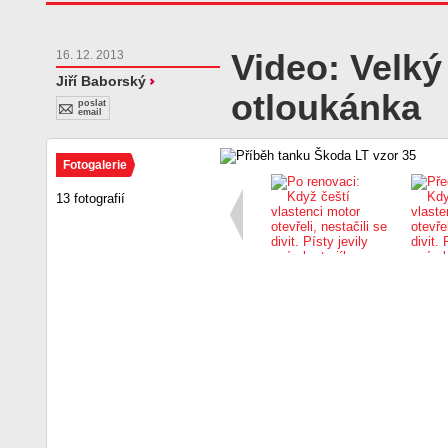
Video: Velký
16. 12. 2013
Jiří Baborský
otloukánka
poslat
email
Fotogalerie
13 fotografií