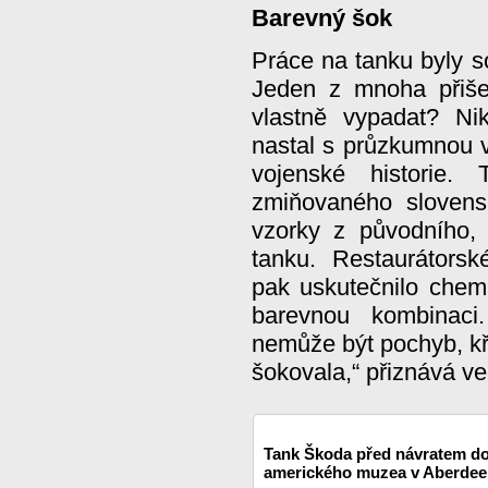
Barevný šok
Práce na tanku byly s
Jeden z mnoha přiše
vlastně vypadat? Ni
nastal s průzkumnou 
vojenské historie.
zmiňovaného slovens
vzorky z původního,
tanku. Restaurátorsk
pak uskutečnilo chemi
barevnou kombinaci
nemůže být pochyb, kř
šokovala,“ přiznává v
Tank Škoda před návratem do
amerického muzea v Aberde