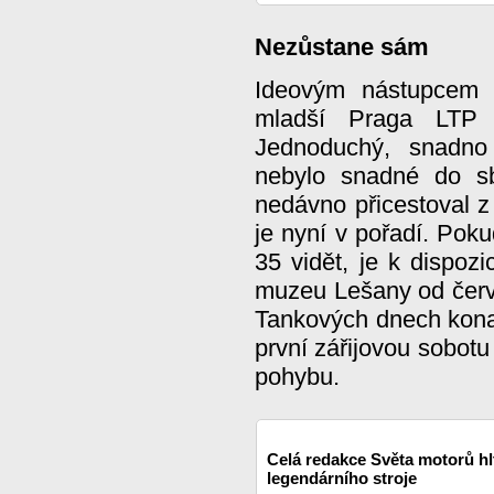
Nezůstane sám
Ideovým nástupcem pě
mladší Praga LTP 
Jednoduchý, snadno 
nebylo snadné do sb
nedávno přicestoval z
je nyní v pořadí. Poku
35 vidět, je k dispoz
muzeu Lešany od červn
Tankových dnech kona
první zářijovou sobotu 
pohybu.
Celá redakce Světa motorů hl
legendárního stroje