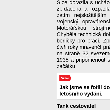
Sice dorazila s ucház
zbídačená a rozpadl
zatím nejsložitější
Vojenský opravárens
Motorářskou strojí
Chyběla technická dok
berličky pro práci. Z
čtyři roky mravenčí p
na straně 32 svezeme
1935 a připomenout s
začátku.
Video
Jak jsme se fotili d
letošního vydání.
Tank cestovatel