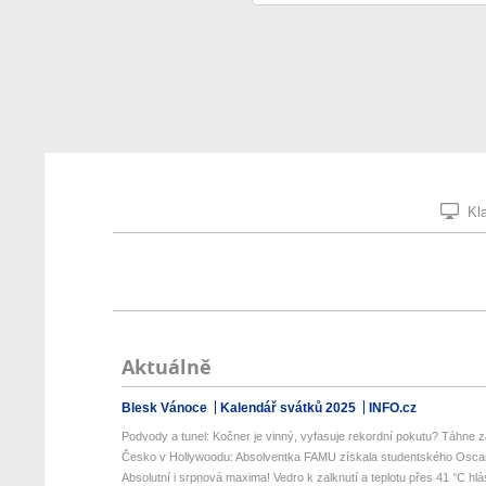
Kla
Aktuálně
Blesk Vánoce
Kalendář svátků 2025
INFO.cz
Podvody a tunel: Kočner je vinný, vyfasuje rekordní pokutu? Táhne za
Česko v Hollywoodu: Absolventka FAMU získala studentského Oscara
Absolutní i srpnová maxima! Vedro k zalknutí a teplotu přes 41 °C hlás