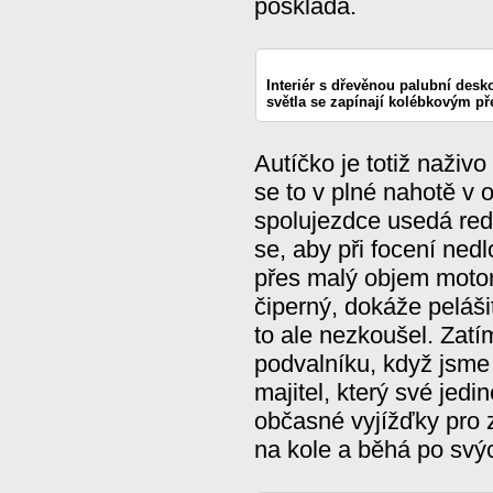
poskládá.
Interiér s dřevěnou palubní desko
světla se zapínají kolébkovým p
Autíčko je totiž naživ
se to v plné nahotě v 
spolujezdce usedá reda
se, aby při focení nedl
přes malý objem motor
čiperný, dokáže peláši
to ale nezkoušel. Zatím
podvalníku, když jsme
majitel, který své jed
občasné vyjížďky pro 
na kole a běhá po svý