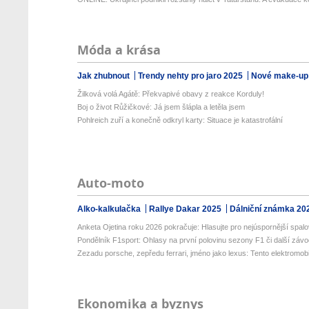
Móda a krása
Jak zhubnout
Trendy nehty pro jaro 2025
Nové make-up
Žilková volá Agátě: Překvapivé obavy z reakce Korduly!
Boj o život Růžičkové: Já jsem šlápla a letěla jsem
Pohlreich zuří a konečně odkryl karty: Situace je katastrofální
Auto-moto
Alko-kalkulačka
Rallye Dakar 2025
Dálniční známka 20
Anketa Ojetina roku 2026 pokračuje: Hlasujte pro nejúspornější spalo
Pondělník F1sport: Ohlasy na první polovinu sezony F1 či další závo
Zezadu porsche, zepředu ferrari, jméno jako lexus: Tento elektromobil
Ekonomika a byznys