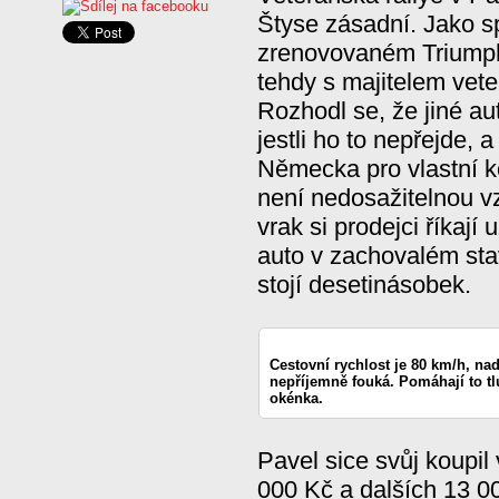
Štyse zásadní. Jako s
zrenovovaném Triumph
tehdy s majitelem veter
Rozhodl se, že jiné au
jestli ho to nepřejde, 
Německa pro vlastní ko
není nedosažitelnou v
vrak si prodejci říkají
auto v zachovalém sta
stojí desetinásobek.
Cestovní rychlost je 80 km/h, nad
nepříjemně fouká. Pomáhají to t
okénka.
Pavel sice svůj koupil
000 Kč a dalších 13 00