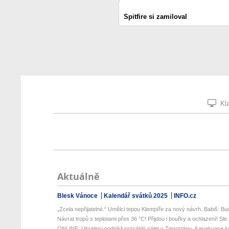
Spitfire si zamiloval
Kla
Aktuálně
Blesk Vánoce
Kalendář svátků 2025
INFO.cz
„Zcela nepřijatelné.“ Umělci tepou Klempíře za nový návrh. Babiš: Bud
Návrat tropů s teplotami přes 36 °C! Přijdou i bouřky a ochlazení! Sle.
ONLINE: Ukrajinci podnikli rozsáhlý nálet v Tatarstánu. A evakuace k