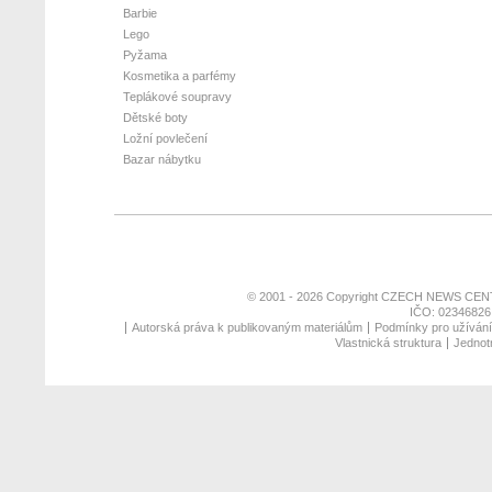
Barbie
Lego
Pyžama
Kosmetika a parfémy
Teplákové soupravy
Dětské boty
Ložní povlečení
Bazar nábytku
© 2001 - 2026 Copyright
CZECH NEWS CENT
IČO: 02346826,
Autorská práva k publikovaným materiálům
Podmínky pro užívání 
Vlastnická struktura
Jednotn