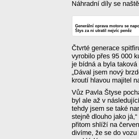
Náhradní díly se naštěs
Generální oprava motoru se nap
Štys za ni utratil nejvíc peněz
Čtvrté generace spitfi
vyrobilo přes 95 000 k
je bídná a byla taková
„Dával jsem nový brzd
kroutí hlavou majitel 
Vůz Pavla Štyse pochá
byl ale až v následujíc
tehdy jsem se také nar
stejně dlouho jako já,“
přitom shlíží na červe
divíme, že se do vozu