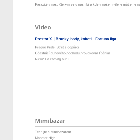
Parazité v nás: Kterým se u nás líbí a kde v našem těle je můžeme naj
Video
Prostor X
Branky, body, kokoti
Fortuna liga
Prague Pride: Střet s odpůrci
Účastnící duhového pochodu provokovali líbáním
Nicolas o coming outu
Mimibazar
Testujte s Mimibazarem
Monster High