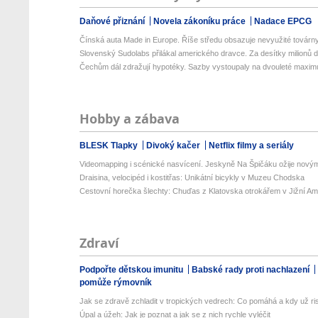
Daňové přiznání
Novela zákoníku práce
Nadace EPCG
Čínská auta Made in Europe. Říše středu obsazuje nevyužité továrny 
Slovenský Sudolabs přilákal amerického dravce. Za desítky milionů do
Čechům dál zdražují hypotéky. Sazby vystoupaly na dvouleté maxi
Hobby a zábava
BLESK Tlapky
Divoký kačer
Netflix filmy a seriály
Videomapping i scénické nasvícení. Jeskyně Na Špičáku ožije novými
Draisina, velocipéd i kostitřas: Unikátní bicykly v Muzeu Chodska
Cestovní horečka šlechty: Chuďas z Klatovska otrokářem v Jižní Am
Zdraví
Podpořte dětskou imunitu
Babské rady proti nachlazení
pomůže rýmovník
Jak se zdravě zchladit v tropických vedrech: Co pomáhá a kdy už ris
Úpal a úžeh: Jak je poznat a jak se z nich rychle vyléčit