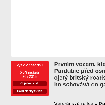
Prvním vozem, kte
Vyšlo v časopisu
Pardubic před osmi
Svět motorů
ojetý britský road
36 / 2015
ho schovává do ga
Objednat číslo
Další články z čísla
Veteránská rallye v Pa