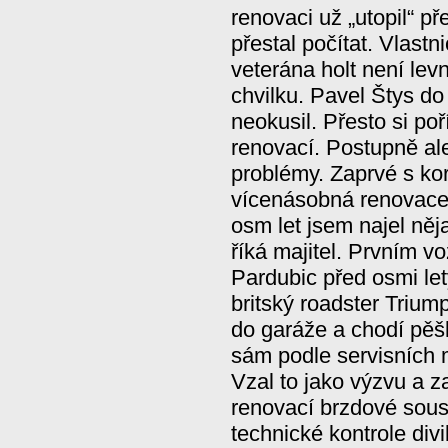
renovaci už „utopil“ př
přestal počítat. Vlastn
veterána holt není levn
chvilku. Pavel Štys d
neokusil. Přesto si poř
renovací. Postupně al
problémy. Zaprvé s ko
vícenásobná renovace 
osm let jsem najel něja
říká majitel. Prvním v
Pardubic před osmi lety
britský roadster Triu
do garáže a chodí pěš
sám podle servisních m
Vzal to jako výzvu a za
renovací brzdové sous
technické kontrole divili