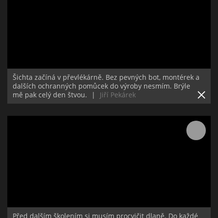
Šichta začíná v převlékárně. Bez pevných bot, montérek a
dalších ochranných pomůcek do výroby nesmím. Brýle
mě pak celý den štvou.
|
Jiří Pekárek
Před dalším školením si musím procvičit dlaně. Do každé