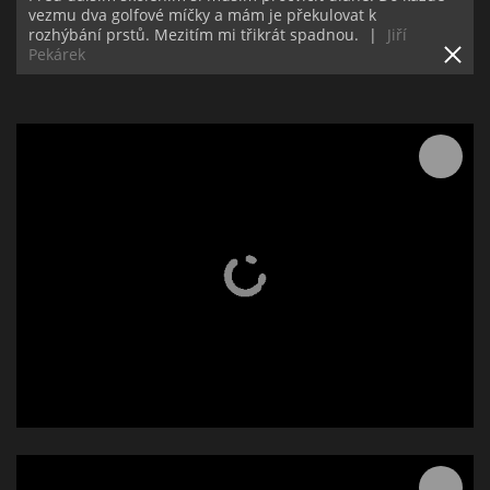
vezmu dva golfové míčky a mám je překulovat k
rozhýbání prstů. Mezitím mi třikrát spadnou.
|
Jiří
Pekárek