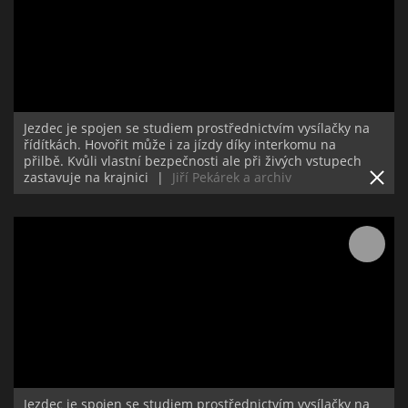
Jezdec je spojen se studiem prostřednictvím vysílačky na
řídítkách. Hovořit může i za jízdy díky interkomu na
přilbě. Kvůli vlastní bezpečnosti ale při živých vstupech
zastavuje na krajnici
|
Jiří Pekárek a archiv
Jezdec je spojen se studiem prostřednictvím vysílačky na