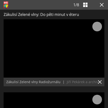
1
/
8
Zákulisí Zelené vlny: Do pěti minut v éteru
Zákulisí Zelené vlny Radiožurnálu
|
Jiří Pekárek a archiv