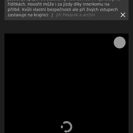
řídítkách. Hovořit může i za jízdy díky interkomu na
přilbě. Kvůli vlastní bezpečnosti ale při živých vstupech
zastavuje na krajnici
|
Jiří Pekárek a archiv