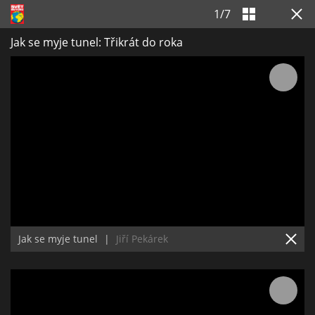
1
/
7
Jak se myje tunel: Třikrát do roka
Jak se myje tunel
|
Jiří Pekárek