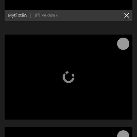
Mytí stěn
|
Jiří Pekárek