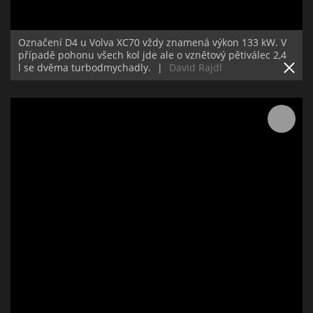
Označení D4 u Volva XC70 vždy znamená výkon 133 kW. V
případě pohonu všech kol jde ale o vznětový pětiválec 2,4
l se dvěma turbodmychadly.
|
David Rajdl