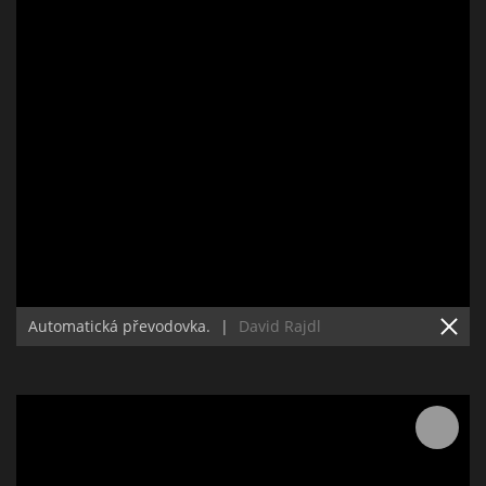
Automatická převodovka.
|
David Rajdl