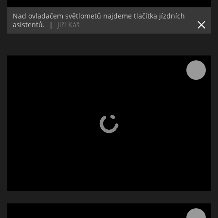
Nad ovladačem světlometů najdeme tlačítka jízdních
asistentů.
|
Jiří Káš