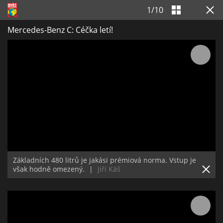
1
/
10
Mercedes-Benz C: Céčka letí!
Základních 480 litrů je jakási prémiová norma. Vstup je
však hodně omezený.
|
Jiří Káš