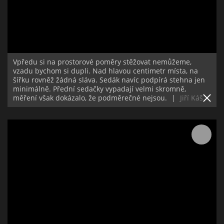
Vpředu si na prostorové poměry stěžovat nemůžeme,
vzadu bychom si dupli. Nad hlavou centimetr místa, na
šířku rovněž žádná sláva. Sedák navíc podpírá stehna jen
minimálně. Přední sedačky vypadají velmi skromně,
měření však dokázalo, že podměrečné nejsou.
|
Jiří Káš