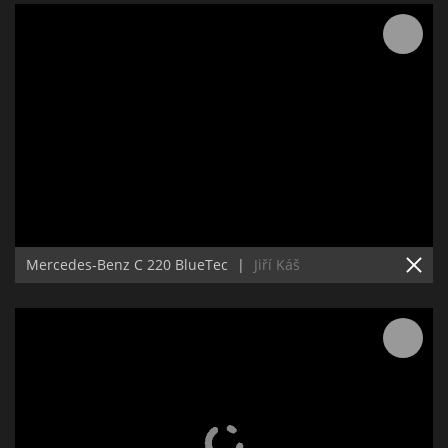
Mercedes-Benz C 220 BlueTec
|
Jiří Káš