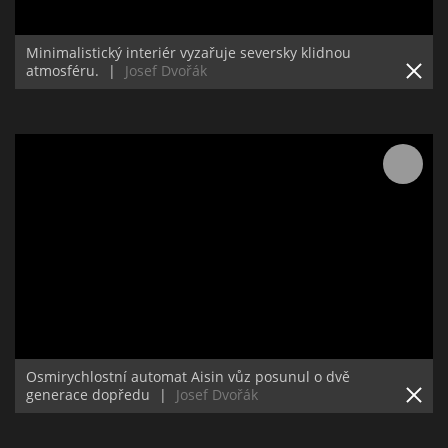
Minimalistický interiér vyzařuje seversky klidnou
atmosféru.
|
Josef Dvořák
Osmirychlostní automat Aisin vůz posunul o dvě
generace dopředu
|
Josef Dvořák