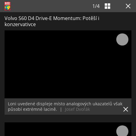
1
/
4
Volvo S60 D4 Drive-E Momentum: Potěší i
konzervativce
Loni uvedené displeje místo analogových ukazatelů však
působí extrémně lacině.
|
Josef Dvořák