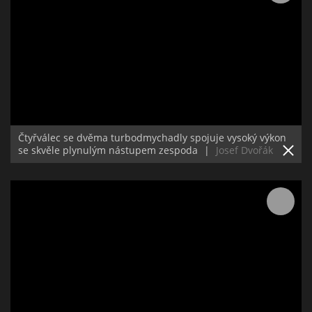
Čtyřválec se dvěma turbodmychadly spojuje vysoký výkon
se skvěle plynulým nástupem zespoda
|
Josef Dvořák