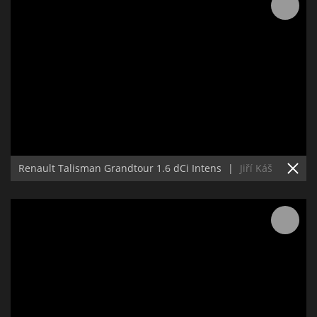
Renault Talisman Grandtour 1.6 dCi Intens
|
Jiří Káš