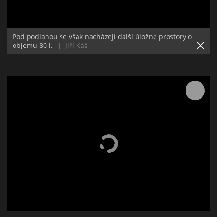
Pod podlahou se však nacházejí další úložné prostory o
objemu 80 l.
|
Jiří Káš