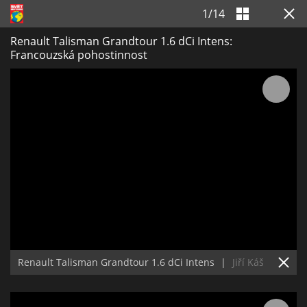
1
/
14
Renault Talisman Grandtour 1.6 dCi Intens:
Francouzská pohostinnost
Renault Talisman Grandtour 1.6 dCi Intens
|
Jiří Káš