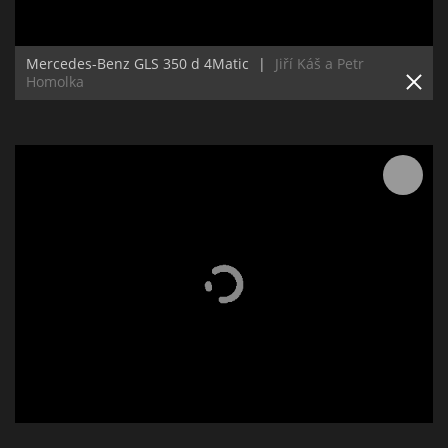
Mercedes-Benz GLS 350 d 4Matic
|
Jiří Káš a Petr
Homolka