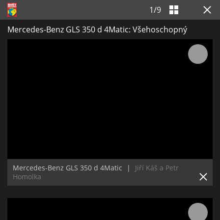
1
/
9
Mercedes-Benz GLS 350 d 4Matic: Všehoschopný
Mercedes-Benz GLS 350 d 4Matic
|
Jiří Káš a Petr
Homolka