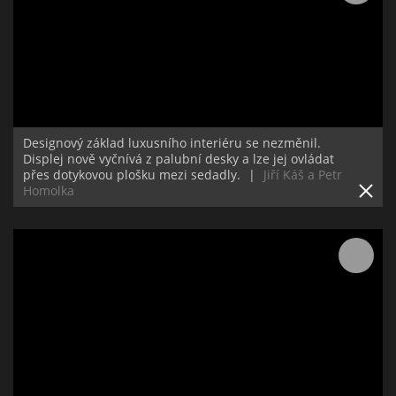
Designový základ luxusního interiéru se nezměnil.
Displej nově vyčnívá z palubní desky a lze jej ovládat
přes dotykovou plošku mezi sedadly.
|
Jiří Káš a Petr
Homolka