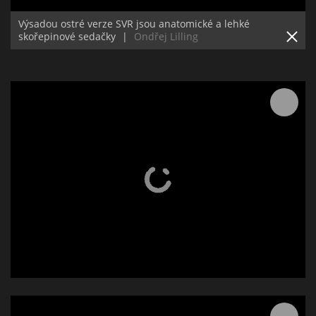
Výsadou ostré verze SVR jsou anatomické a lehké
skořepinové sedačky
|
Ondřej Lilling