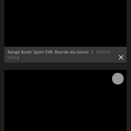
Range Rover Sport SVR: Bourák Ala Gorea
|
Ondřej
Lilling