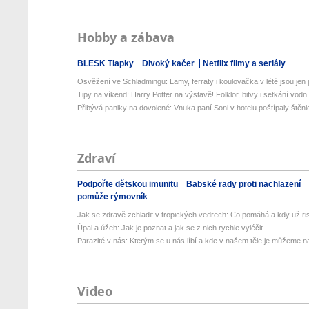
Hobby a zábava
BLESK Tlapky
Divoký kačer
Netflix filmy a seriály
Osvěžení ve Schladmingu: Lamy, ferraty i koulovačka v létě jsou jen p
Tipy na víkend: Harry Potter na výstavě! Folklor, bitvy i setkání vodn.
Přibývá paniky na dovolené: Vnuka paní Soni v hotelu poštípaly štěnic
Zdraví
Podpořte dětskou imunitu
Babské rady proti nachlazení
pomůže rýmovník
Jak se zdravě zchladit v tropických vedrech: Co pomáhá a kdy už ris
Úpal a úžeh: Jak je poznat a jak se z nich rychle vyléčit
Parazité v nás: Kterým se u nás líbí a kde v našem těle je můžeme naj
Video