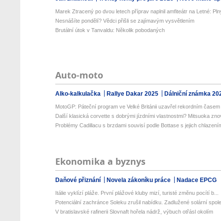
Marek Ztracený po dvou letech příprav naplnil amfiteátr na Letné: Plný
Nesnášíte pondělí? Vědci přišli se zajímavým vysvětlením
Brutální útok v Tanvaldu: Několik pobodaných
Auto-moto
Alko-kalkulačka
Rallye Dakar 2025
Dálniční známka 20
MotoGP: Páteční program ve Velké Británii uzavřel rekordním časem 
Další klasická corvette s dobrými jízdními vlastnostmi? Mitsuoka znov
Problémy Cadillacu s brzdami souvisí podle Bottase s jejich chlazení
Ekonomika a byznys
Daňové přiznání
Novela zákoníku práce
Nadace EPCG
Itálie vyklízí pláže. První plážové kluby mizí, turisté změnu pocítí b...
Potenciální zachránce Soleku zrušil nabídku. Zadlužené solární spole
V bratislavské rafinerii Slovnaft hořela nádrž, výbuch otřásl okolím