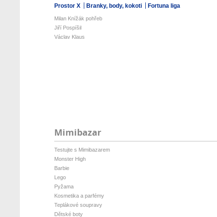
Prostor X
Branky, body, kokoti
Fortuna liga
Milan Knížák pohřeb
Jiří Pospíšil
Václav Klaus
Mimibazar
Testujte s Mimibazarem
Monster High
Barbie
Lego
Pyžama
Kosmetika a parfémy
Teplákové soupravy
Dětské boty