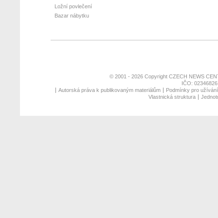
Ložní povlečení
Bazar nábytku
© 2001 - 2026 Copyright
CZECH NEWS CENT
IČO: 02346826,
Autorská práva k publikovaným materiálům
Podmínky pro užívání 
Vlastnická struktura
Jednotn