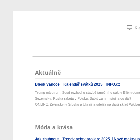
Kla
Aktuálně
Blesk Vánoce
Kalendář svátků 2025
INFO.cz
Trump má utrum: Soud rozhodl o stavbě tanečního sálu v Bílém dom
Sezemský: Ruská raketa v Polsku. Babiš za ním stojí a co dál?
ONLINE: Zelenskyj v Srbsku a Ukrajina udeřila na další sklad Wildberr
Móda a krása
Jak zhubnout
Trendy nehty pro jaro 2025
Nové make-up