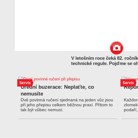
V letošním roce čeká 82. roční
technické regule. Pojďme se oh
Servis
Servis
Úřední buzerace: Neplaťte, co
Repor
nemusíte
Dvě povinná ručení sjednaná na jeden vůz jsou
Každoro
při jeho přepisu celkem běžnou praxí. Přitom to
zlomek 
tak být vůbec nemusí.
podaří