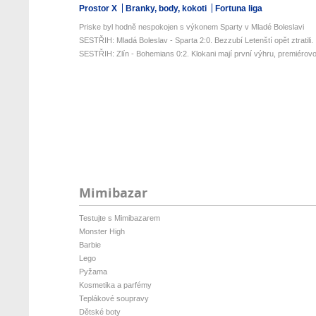
Prostor X
Branky, body, kokoti
Fortuna liga
Priske byl hodně nespokojen s výkonem Sparty v Mladé Boleslavi
SESTŘIH: Mladá Boleslav - Sparta 2:0. Bezzubí Letenští opět ztratili. .
SESTŘIH: Zlín - Bohemians 0:2. Klokani mají první výhru, premiérovou
Mimibazar
Testujte s Mimibazarem
Monster High
Barbie
Lego
Pyžama
Kosmetika a parfémy
Teplákové soupravy
Dětské boty