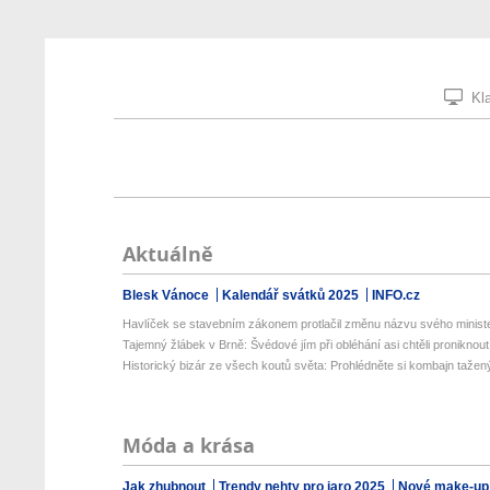
Kla
Aktuálně
Blesk Vánoce
Kalendář svátků 2025
INFO.cz
Havlíček se stavebním zákonem protlačil změnu názvu svého ministe
Tajemný žlábek v Brně: Švédové jím při obléhání asi chtěli proniknout 
Historický bizár ze všech koutů světa: Prohlédněte si kombajn tažený
Móda a krása
Jak zhubnout
Trendy nehty pro jaro 2025
Nové make-up