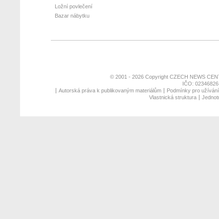
Ložní povlečení
Bazar nábytku
© 2001 - 2026 Copyright
CZECH NEWS CENT
IČO: 02346826,
Autorská práva k publikovaným materiálům
Podmínky pro užívání 
Vlastnická struktura
Jednotn