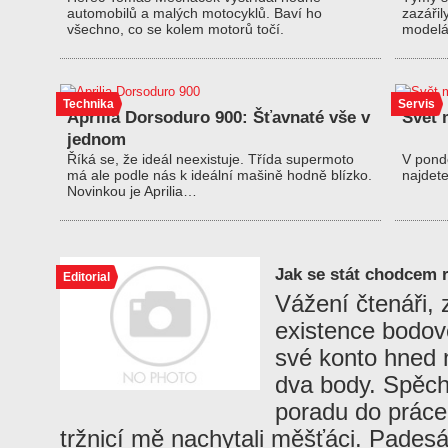
automobilů a malých motocyklů. Baví ho
zazářil
všechno, co se kolem motorů točí.
modelá
Technika
Servis
Aprilia Dorsoduro 900: Šťavnaté vše v
Svět 
jednom
Říká se, že ideál neexistuje. Třída supermoto
V pond
má ale podle nás k ideální mašině hodně blízko.
najdet
Novinkou je Aprilia…
Jak se stát chodcem 
Editorial
Vážení čtenáři, 
existence bodov
své konto hned n
dva body. Spěch
poradu do práce
tržnicí mě nachytali měšťáci. Padesá