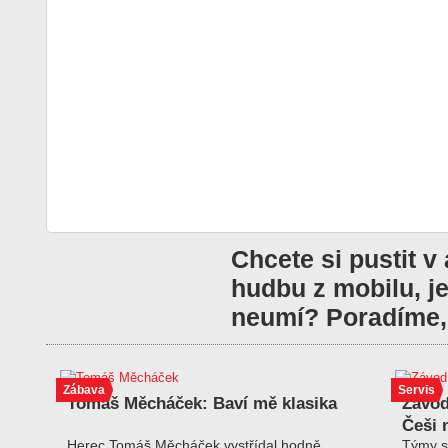
Chcete si pustit v
hudbu z mobilu, je
neumí? Poradíme, 
Zábava
Servis
Tomáš Měcháček: Baví mě klasika
Závod
Češi 
Herec Tomáš Měcháček vystřídal hodně
Týmy s