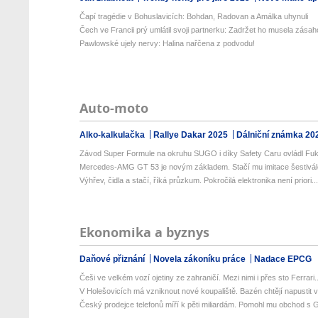
Čapí tragédie v Bohuslavicích: Bohdan, Radovan a Amálka uhynuli
Čech ve Francii prý umlátil svoji partnerku: Zadržet ho musela zásaho
Pawlowské ujely nervy: Halina nařčena z podvodu!
Auto-moto
Alko-kalkulačka
Rallye Dakar 2025
Dálniční známka 20
Závod Super Formule na okruhu SUGO i díky Safety Caru ovládl Fuk
Mercedes-AMG GT 53 je novým základem. Stačí mu imitace šestiválc
Výhřev, čidla a stačí, říká průzkum. Pokročilá elektronika není priori..
Ekonomika a byznys
Daňové přiznání
Novela zákoníku práce
Nadace EPCG
Češi ve velkém vozí ojetiny ze zahraničí. Mezi nimi i přes sto Ferrari..
V Holešovicích má vzniknout nové koupaliště. Bazén chtějí napustit v
Český prodejce telefonů míří k pěti miliardám. Pomohl mu obchod s G