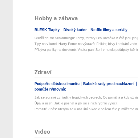
Hobby a zábava
BLESK Tlapky
Divoký kačer
Netflix filmy a seriály
Osvěžení ve Schladmingu: Lamy, ferraty i koulovačka v létě jsou jen p
Tipy na víkend: Harry Potter na výstavě! Folklor, bitvy i setkání vodn.
Přibývá paniky na dovolené: Vnuka paní Soni v hotelu poštípaly štěnic
Zdraví
Podpořte dětskou imunitu
Babské rady proti nachlazení
pomůže rýmovník
Jak se zdravě zchladit v tropických vedrech: Co pomáhá a kdy už ris
Úpal a úžeh: Jak je poznat a jak se z nich rychle vyléčit
Parazité v nás: Kterým se u nás líbí a kde v našem těle je můžeme naj
Video