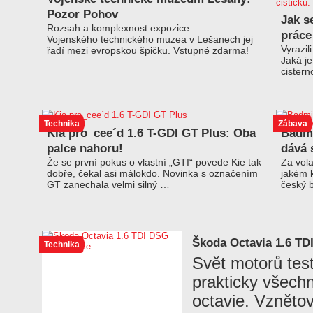
Pozor Pohov
Jak se
Rozsah a komplexnost expozice
práce
Vojenského technického muzea v Lešanech jej
Vyrazil
řadí mezi evropskou špičku. Vstupné zdarma!
Jaká je
cistern
Technika
Zábava
Kia pro_cee´d 1.6 T-GDI GT Plus: Oba
Badmi
palce nahoru!
dává 
Že se první pokus o vlastní „GTI“ povede Kie tak
Za vol
dobře, čekal asi málokdo. Novinka s označením
jakém k
GT zanechala velmi silný …
český 
Škoda Octavia 1.6 TD
Technika
Svět motorů tes
prakticky všechn
octavie. Vznětov