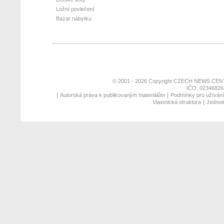
Ložní povlečení
Bazar nábytku
© 2001 - 2026 Copyright
CZECH NEWS CENT
IČO: 02346826,
Autorská práva k publikovaným materiálům
Podmínky pro užívání 
Vlastnická struktura
Jednotn