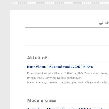
Kla
Aktuálně
Blesk Vánoce
Kalendář svátků 2025
INFO.cz
Poslední rozloučení s Milanem Knížákem (†86): Dojemné vzpomínky p
Brutální útok v Tanvaldu: Několik pobodaných
Marek Adamczyk: Problém na DAMU přetrvává. Všichni o něm vědí, j
Móda a krása