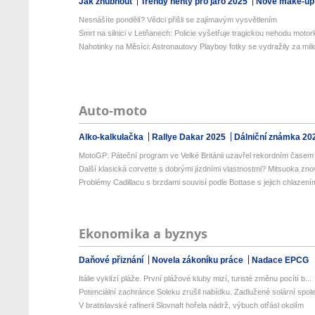
Jak zhubnout
Trendy nehty pro jaro 2025
Nové make-up
Nesnášíte pondělí? Vědci přišli se zajímavým vysvětlením
Smrt na silnici v Letňanech: Policie vyšetřuje tragickou nehodu motork
Nahotinky na Měsíci: Astronautovy Playboy fotky se vydražily za milio
Auto-moto
Alko-kalkulačka
Rallye Dakar 2025
Dálniční známka 20
MotoGP: Páteční program ve Velké Británii uzavřel rekordním časem 
Další klasická corvette s dobrými jízdními vlastnostmi? Mitsuoka znov
Problémy Cadillacu s brzdami souvisí podle Bottase s jejich chlazení
Ekonomika a byznys
Daňové přiznání
Novela zákoníku práce
Nadace EPCG
Itálie vyklízí pláže. První plážové kluby mizí, turisté změnu pocítí b...
Potenciální zachránce Soleku zrušil nabídku. Zadlužené solární spole
V bratislavské rafinerii Slovnaft hořela nádrž, výbuch otřásl okolím