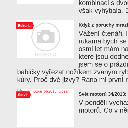
kombinaci s dv
však vyhýbala. 
Když z poruchy mraz
Editorial
Vážení čtenáři, 
rukama bych se 
osmi let mám na 
které jsou dodne
jsem se o prázd
babičky vyřezat nožíkem zvaným ryb
kůry. Proč dvě jizvy? Ráno mi první 
Svět motorů 34/2013:
Servis
V pondělí vychá
motorů. Co v ně