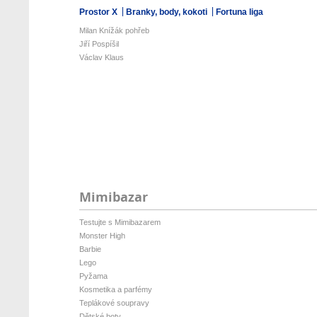
Prostor X
Branky, body, kokoti
Fortuna liga
Milan Knížák pohřeb
Jiří Pospíšil
Václav Klaus
Mimibazar
Testujte s Mimibazarem
Monster High
Barbie
Lego
Pyžama
Kosmetika a parfémy
Teplákové soupravy
Dětské boty