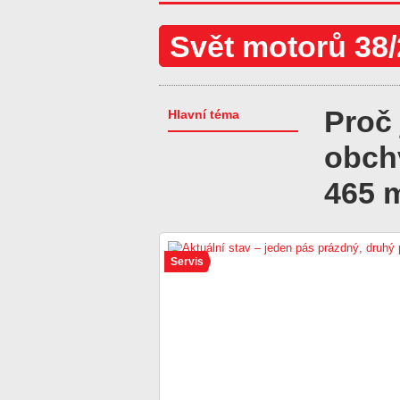
Svět motorů 38
Proč 
Hlavní téma
obch
465 
Servis