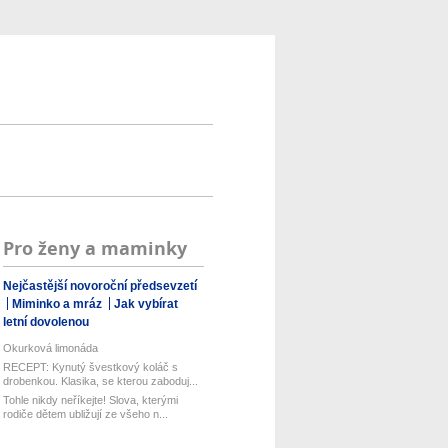
Pro ženy a maminky
Nejčastější novoroční předsevzetí
Miminko a mráz
Jak vybírat
letní dovolenou
Okurková limonáda
RECEPT: Kynutý švestkový koláč s
drobenkou. Klasika, se kterou zaboduj...
Tohle nikdy neříkejte! Slova, kterými
rodiče dětem ubližují ze všeho n...