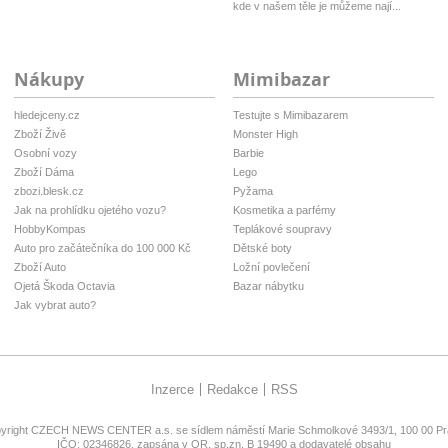
kde v našem těle je můžeme nají...
Nákupy
Mimibazar
hledejceny.cz
Testujte s Mimibazarem
Zboží Živě
Monster High
Osobní vozy
Barbie
Zboží Dáma
Lego
zbozi.blesk.cz
Pyžama
Jak na prohlídku ojetého vozu?
Kosmetika a parfémy
HobbyKompas
Teplákové soupravy
Auto pro začátečníka do 100 000 Kč
Dětské boty
Zboží Auto
Ložní povlečení
Ojetá Škoda Octavia
Bazar nábytku
Jak vybrat auto?
Inzerce
Redakce
RSS
yright
CZECH NEWS CENTER a.s.
se sídlem náměstí Marie Schmolkové 3493/1, 100 00 Pra
IČO: 02346826, zapsána v OR, sp.zn. B 19490 a dodavatelé obsahu