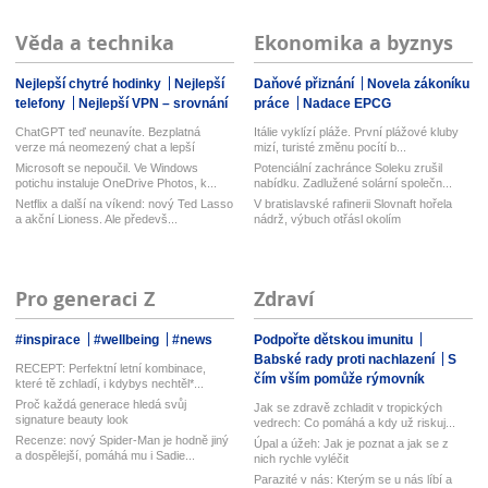
Věda a technika
Ekonomika a byznys
Nejlepší chytré hodinky
Nejlepší
Daňové přiznání
Novela zákoníku
telefony
Nejlepší VPN – srovnání
práce
Nadace EPCG
ChatGPT teď neunavíte. Bezplatná
Itálie vyklízí pláže. První plážové kluby
verze má neomezený chat a lepší
mizí, turisté změnu pocítí b...
model...
Microsoft se nepoučil. Ve Windows
Potenciální zachránce Soleku zrušil
potichu instaluje OneDrive Photos, k...
nabídku. Zadlužené solární společn...
Netflix a další na víkend: nový Ted Lasso
V bratislavské rafinerii Slovnaft hořela
a akční Lioness. Ale předevš...
nádrž, výbuch otřásl okolím
Pro generaci Z
Zdraví
#inspirace
#wellbeing
#news
Podpořte dětskou imunitu
Babské rady proti nachlazení
S
RECEPT: Perfektní letní kombinace,
čím vším pomůže rýmovník
které tě zchladí, i kdybys nechtěl*...
Proč každá generace hledá svůj
Jak se zdravě zchladit v tropických
signature beauty look
vedrech: Co pomáhá a kdy už riskuj...
Recenze: nový Spider-Man je hodně jiný
Úpal a úžeh: Jak je poznat a jak se z
a dospělejší, pomáhá mu i Sadie...
nich rychle vyléčit
Parazité v nás: Kterým se u nás líbí a