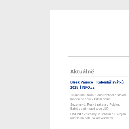
Aktuálně
Blesk Vánoce
Kalendář svátků
2025
INFO.cz
Trump má utrum: Soud rozhodl o stavbě
tanečního sálu v Bílém domě
Sezemský: Ruská raketa v Polsku.
Babiš za ním stojí a co dál?
ONLINE: Zelenskyj v Srbsku a Ukrajina
udeřila na další sklad Wildberri...