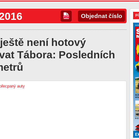
/2016
Objednat číslo
P
ještě není hotový
vat Tábora: Posledních
metrů