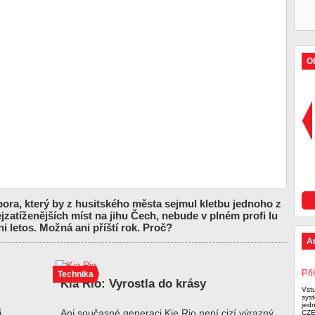
Ob
ora, který by z husitského města sejmul kletbu jednoho z
zatíženějších míst na jihu Čech, nebude v plném profi lu
i letos. Možná ani příští rok. Proč?
A
Při
Technika
Kia Rio: Vyrostla do krásy
Vst
syst
jed
i
Ani současné generaci Kie Rio není cizí výrazný
CZE