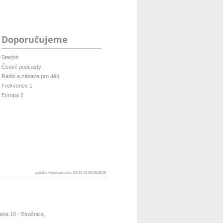
Doporučujeme
Starjob
České podcasty
Rádio a zábava pro děti
Frekvence 1
Evropa 2
patička vygenerovaná: 03:20:18 08.08.2026
ha 10 - Strašnice,