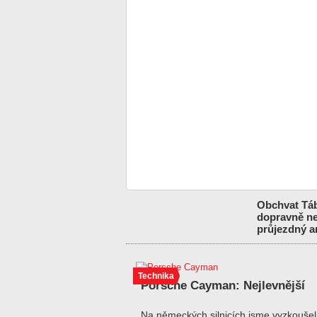
Obchvat Táb
dopravně nej
průjezdný an
Technika
Porsche Cayman: Nejlevnější
Na německých silnicích jsme vyzkoušel