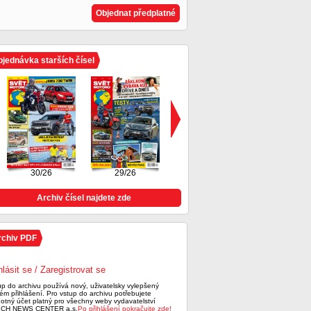
Objednat předplatné
jednávka starších čísel
30/26
29/26
28/26
Archiv čísel najdete zde
rchiv PDF
hlásit se / Zaregistrovat se
up do archivu používá nový, uživatelsky vylepšený
ém přihlášení. Pro vstup do archivu potřebujete
notný účet platný pro všechny weby vydavatelství
CH NEWS CENTER a.s.
Po přihlášení pokračujte zde!