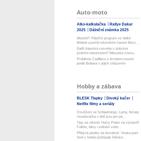
Auto-moto
Alko-kalkulačka
Rallye Dakar
2025
Dálniční známka 2025
MotoGP: Páteční program ve Velké
Británii uzavřel rekordním časem Bezz...
Další klasická corvette s dobrými
jízdními vlastnostmi? Mitsuoka znovu...
Problémy Cadillacu s brzdami souvisí
podle Bottase s jejich chlazením
Hobby a zábava
BLESK Tlapky
Divoký kačer
Netflix filmy a seriály
Osvěžení ve Schladmingu: Lamy, ferraty
i koulovačka v létě jsou jen pá...
Tipy na víkend: Harry Potter na výstavě!
Folklor, bitvy i setkání vodn...
Přibývá paniky na dovolené: Vnuka paní
Soni v hotelu poštípaly štěnice...