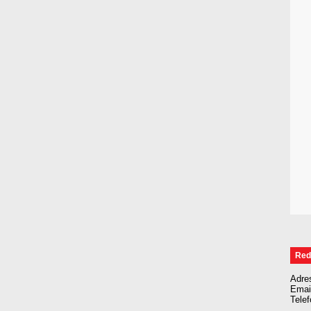
Red
Adre
Emai
Tele