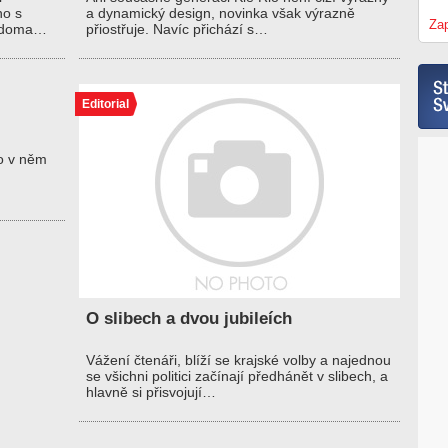
ho s
a dynamický design, novinka však výrazně
Zap
ž doma…
přiostřuje. Navíc přichází s…
Editorial
o v něm
O slibech a dvou jubileích
Vážení čtenáři, blíží se krajské volby a najednou
se všichni politici začínají předhánět v slibech, a
hlavně si přisvojují…