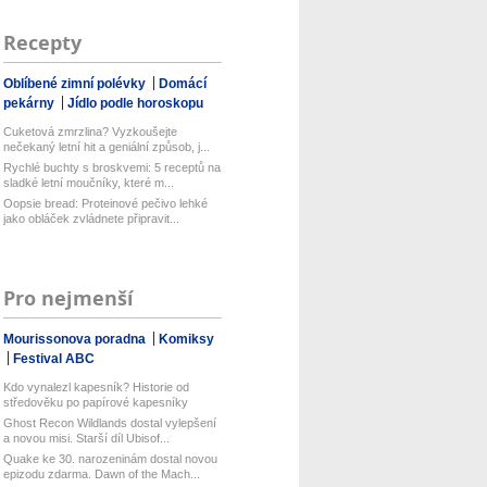
Recepty
Oblíbené zimní polévky
Domácí
pekárny
Jídlo podle horoskopu
Cuketová zmrzlina? Vyzkoušejte
nečekaný letní hit a geniální způsob, j...
Rychlé buchty s broskvemi: 5 receptů na
sladké letní moučníky, které m...
Oopsie bread: Proteinové pečivo lehké
jako obláček zvládnete připravit...
Pro nejmenší
Mourissonova poradna
Komiksy
Festival ABC
Kdo vynalezl kapesník? Historie od
středověku po papírové kapesníky
Ghost Recon Wildlands dostal vylepšení
a novou misi. Starší díl Ubisof...
Quake ke 30. narozeninám dostal novou
epizodu zdarma. Dawn of the Mach...