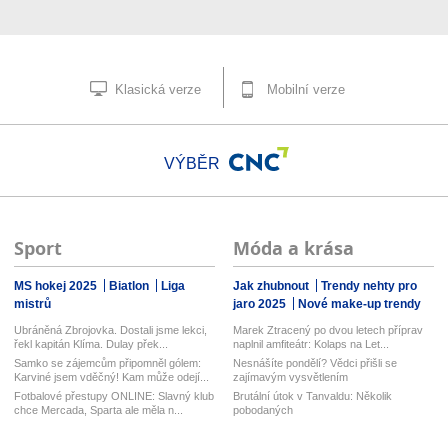
Klasická verze
Mobilní verze
VÝBĚR
Sport
Móda a krása
MS hokej 2025
Biatlon
Liga
Jak zhubnout
Trendy nehty pro
mistrů
jaro 2025
Nové make-up trendy
Ubráněná Zbrojovka. Dostali jsme lekci,
Marek Ztracený po dvou letech příprav
řekl kapitán Klíma. Dulay přek...
naplnil amfiteátr: Kolaps na Let...
Samko se zájemcům připomněl gólem:
Nesnášíte pondělí? Vědci přišli se
Karviné jsem vděčný! Kam může odejí...
zajímavým vysvětlením
Fotbalové přestupy ONLINE: Slavný klub
Brutální útok v Tanvaldu: Několik
chce Mercada, Sparta ale měla n...
pobodaných