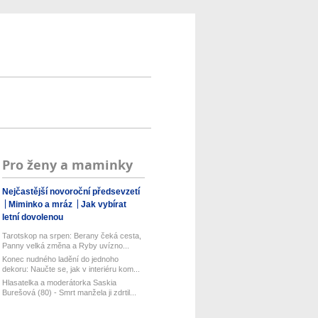
Pro ženy a maminky
Nejčastější novoroční předsevzetí
Miminko a mráz
Jak vybírat
letní dovolenou
Tarotskop na srpen: Berany čeká cesta,
Panny velká změna a Ryby uvízno...
Konec nudného ladění do jednoho
dekoru: Naučte se, jak v interiéru kom...
Hlasatelka a moderátorka Saskia
Burešová (80) - Smrt manžela ji zdrtil...