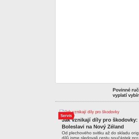
Povinné ruče
vyplatí vybír
Servis
Jak vznikají díly pro škodovky:
Boleslavi na Nový Zéland
Od plechového svitku až do skladu orig
dílů jsme sledovali cestu součástek pr