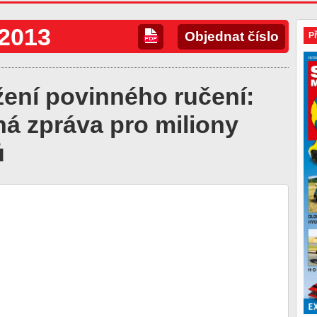
/2013
Objednat číslo
P
žení povinného ručení:
á zpráva pro miliony
ů