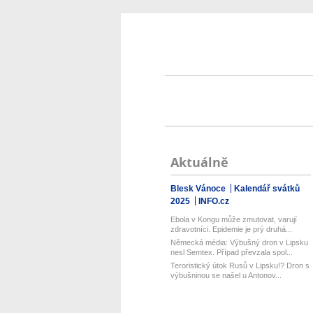
Aktuálně
Blesk Vánoce
Kalendář svátků
2025
INFO.cz
Ebola v Kongu může zmutovat, varují
zdravotníci. Epidemie je prý druhá...
Německá média: Výbušný dron v Lipsku
nesl Semtex. Případ převzala spol...
Teroristický útok Rusů v Lipsku!? Dron s
výbušninou se našel u Antonov...