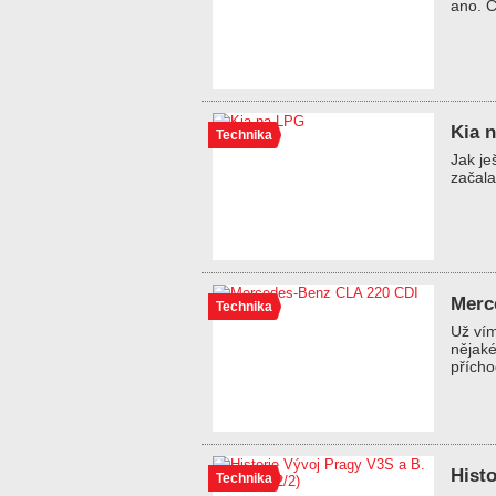
ano. C
Kia 
Technika
Jak je
začala
Merc
Technika
Už vím
nějaké
přích
Histo
Technika