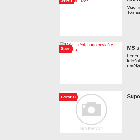
Servis
Všichn
Tomáš 
MS s
Sport
Legend
letošn
umělým
Supov
Editorial