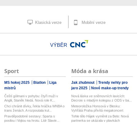
Klasická verze
Mobilní verze
VÝBĚR
Sport
Móda a krása
MS hokej 2025
Biatlon
Liga
Jak zhubnout
Trendy nehty pro
mistrů
jaro 2025
Nové make-up trendy
Čeští gólmani v pohybu: čtyři muži v
Nová láska ve sněmovních lavicích:
Anglii, Staněk hledá. Nová role K...
Decroix s mladým kolegou z ODS v ba...
Chci chránit dívky, řekla hráčka WNBA o
Meteoroložka Honsová v Blesku:
trans ženách. A rozpoutala kul...
Vyhřátá Praha přivítá megakoncert
Ztrac...
Pravděpodobné sestavy: Sparta s
Tohle tělo Hájek vyměnil za Belo: Nová
posilou i Vojtou na hrotu. Lídr Slavie...
partnerka se ukázala v plavkách