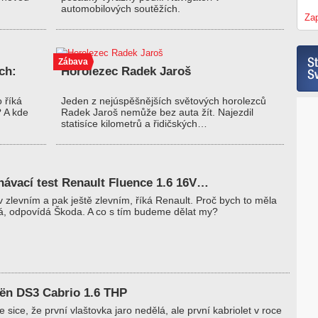
automobilových soutěžích.
Zap
Zábava
ch:
Horolezec Radek Jaroš
o říká
Jeden z nejúspěšnějších světových horolezců
? A kde
Radek Jaroš nemůže bez auta žít. Najezdil
statisíce kilometrů a řidičských…
návací test Renault Fluence 1.6 16V…
v zlevním a pak ještě zlevním, říká Renault. Proč bych to měla
já, odpovídá Škoda. A co s tím budeme dělat my?
oën DS3 Cabrio 1.6 THP
e sice, že první vlaštovka jaro nedělá, ale první kabriolet v roce