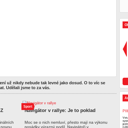
Ob
ní už nikdy nebude tak levné jako dosud. O to víc se
at. Udělali jsme to za vás.
A
Sport
 Z
Navigátor v rallye: Je to poklad
Při
Vst
syst
inálních
Moc se o nich nemluví, přesto mají na výkonu
jed
o novou
posádky výrazný podíl. Navigátoři v
CZE