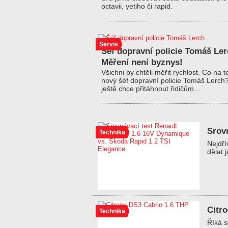
octavii, yetiho či rapid.
Servis
Šéf dopravní policie Tomáš Ler
Měření není byznys!
Všichni by chtěli měřit rychlost. Co na t
nový šéf dopravní policie Tomáš Lerch
ještě chce přitáhnout řidičům…
Srov
Technika
Nejdří
dělat 
Citr
Technika
Říká s