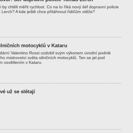
i by chtěli měřit rychlost. Co na to říká nový šéf dopravní policie
Lerch? A kde ještě chce přitáhnout řidičům otěže?
ilničních motocyklů v Kataru
ární Valentino Rossi ozdobil svým výkonem úvodní podnik
ího mistrovství světa silničních motocyklů. Ten se jel pod
 osvětlením v Kataru.
é už se slétají