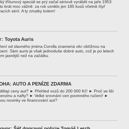
ký třítunový speciál se prý začal sériově vyrábět na jaře 1953.
to brát moc vážně: za rok vzniklo jen 185 kusů včetně čtyř
acích sérií. A ty zmatky kolem!
r: Toyota Auris
žení od slavného jména Corolla znamená věc obtížnou na
ení. Sám auris je však jednoduše dobré auto, což je po letech
m jasnější než na začátku.
OHA: AUTO A PENÍZE ZDARMA
ělají ceny aut? ► Přehled vozů do 200 000 Kč! ► Proč se liší
enzinu a nafty? ► Velké srovnání cen povinného ručení! ►
sou novinky ve financování aut?
ovor: Šéf dopravní policie Tomáš Lerch