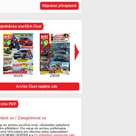
Objednat předplatné
jednávka starších čísel
30/26
29/26
28/26
Archiv čísel najdete zde
rchiv PDF
hlásit se / Zaregistrovat se
up do archivu používá nový, uživatelsky vylepšený
ém přihlášení. Pro vstup do archivu potřebujete
notný účet platný pro všechny weby vydavatelství
CH NEWS CENTER a.s.
Po přihlášení pokračujte zde!