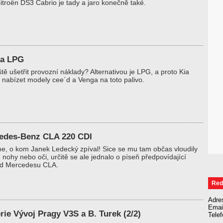
itroën DS3 Cabrio je tady a jaro konečně také.
na LPG
ště ušetřit provozní náklady? Alternativou je LPG, a proto Kia
 nabízet modely cee´d a Venga na toto palivo.
edes-Benz CLA 220 CDI
e, o kom Janek Ledecký zpíval! Sice se mu tam občas vloudily
 nohy nebo oči, určitě se ale jednalo o píseň předpovídající
od Mercedesu CLA.
Red
Adre
Emai
rie Vývoj Pragy V3S a B. Turek (2/2)
Tele