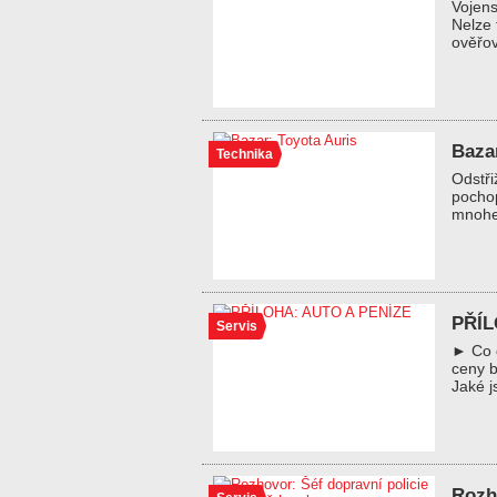
Vojens
Nelze 
ověřov
Baza
Technika
Odstři
pochop
mnohe
PŘÍL
Servis
► Co d
ceny b
Jaké j
Rozh