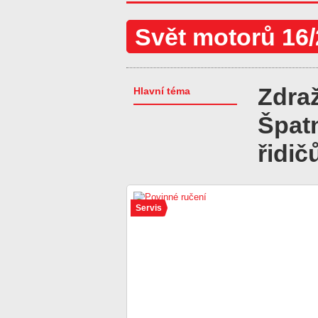
Svět motorů 16
Zdra
Hlavní téma
Špatn
řidič
Servis