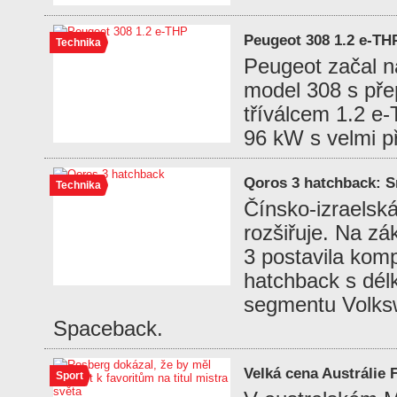
Peugeot 308 1.2 e-TH
Technika
Peugeot začal n
model 308 s př
tříválcem 1.2 e
96 kW s velmi p
Qoros 3 hatchback: 
Technika
Čínsko-izraelsk
rozšiřuje. Na z
3 postavila kom
hatchback s dél
segmentu Volks
Spaceback.
Velká cena Austrálie 
Sport