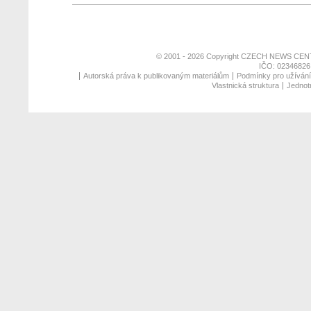
© 2001 - 2026 Copyright
CZECH NEWS CENT
IČO: 02346826,
Autorská práva k publikovaným materiálům
Podmínky pro užívání 
Vlastnická struktura
Jednotn