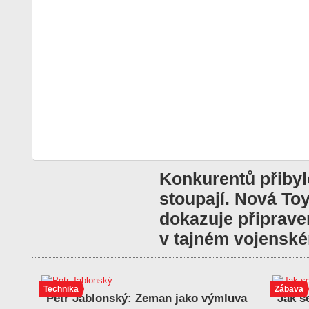
Konkurentů přibyl
stoupají. Nová To
dokazuje připraven
v tajném vojenské
Technika
Zábava
Petr Jablonský: Zeman jako výmluva
Jak s