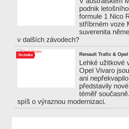
V australském M
podnik letošního
formule 1 Nico 
stříbrném voze
suverenita něme
v dalších závodech?
Renault Trafic & Ope
Technika
Lehké užitkové v
Opel Vivaro jsou
ani nepřekvapilo
představily nov
téměř současně. 
spíš o výraznou modernizaci.