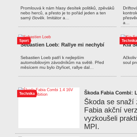
Promlouvá k nám hlasy desítek politiků, zpěváků
Driftov
nebo herců, a přesto je to pořád jeden a ten
kontro
samý člověk. Imitátor a…
přesvěd
a…
Sport
Technik
Sebastien Loeb: Rallye mi nechybí
Kia S
Sebastien Loeb patří k nejlepším
Ačkoliv
automobilovým závodníkům na světě. Před
soul pr
měsícem mu bylo čtyřicet, rallye dal…
Škoda Fabia Combi: L
Technika
Škoda se snaží z
Fabia akční ver
vyzkoušeli prak
MPI.