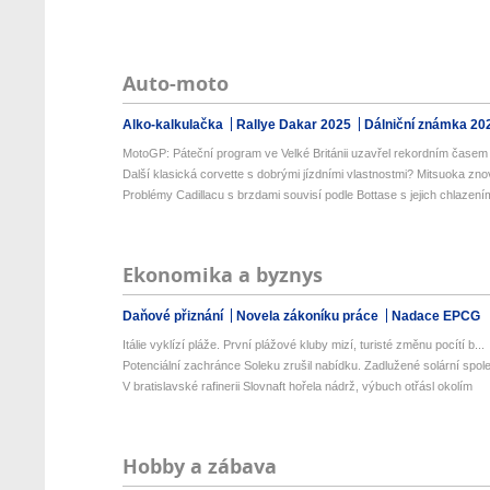
Auto-moto
Alko-kalkulačka
Rallye Dakar 2025
Dálniční známka 20
MotoGP: Páteční program ve Velké Británii uzavřel rekordním časem 
Další klasická corvette s dobrými jízdními vlastnostmi? Mitsuoka znov
Problémy Cadillacu s brzdami souvisí podle Bottase s jejich chlazení
Ekonomika a byznys
Daňové přiznání
Novela zákoníku práce
Nadace EPCG
Itálie vyklízí pláže. První plážové kluby mizí, turisté změnu pocítí b...
Potenciální zachránce Soleku zrušil nabídku. Zadlužené solární spole
V bratislavské rafinerii Slovnaft hořela nádrž, výbuch otřásl okolím
Hobby a zábava