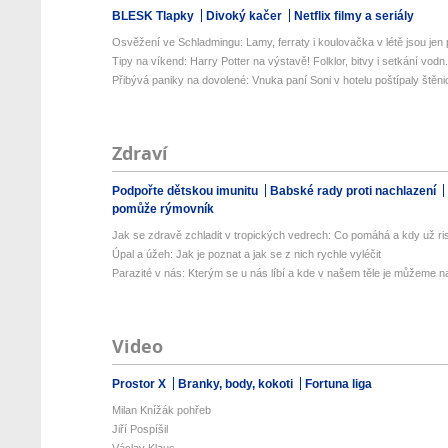
BLESK Tlapky
Divoký kačer
Netflix filmy a seriály
Osvěžení ve Schladmingu: Lamy, ferraty i koulovačka v létě jsou jen p
Tipy na víkend: Harry Potter na výstavě! Folklor, bitvy i setkání vodn.
Přibývá paniky na dovolené: Vnuka paní Soni v hotelu poštípaly štěnic
Zdraví
Podpořte dětskou imunitu
Babské rady proti nachlazení
pomůže rýmovník
Jak se zdravě zchladit v tropických vedrech: Co pomáhá a kdy už ris
Úpal a úžeh: Jak je poznat a jak se z nich rychle vyléčit
Parazité v nás: Kterým se u nás líbí a kde v našem těle je můžeme naj
Video
Prostor X
Branky, body, kokoti
Fortuna liga
Milan Knížák pohřeb
Jiří Pospíšil