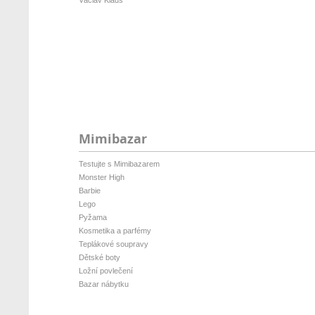
Václav Klaus
Mimibazar
Testujte s Mimibazarem
Monster High
Barbie
Lego
Pyžama
Kosmetika a parfémy
Teplákové soupravy
Dětské boty
Ložní povlečení
Bazar nábytku