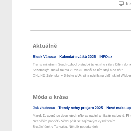
Kla
Aktuálně
Blesk Vánoce
Kalendář svátků 2025
INFO.cz
Trump má utrum: Soud rozhodl o stavbě tanečního sálu v Bílém dom
Sezemský: Ruská raketa v Polsku. Babiš za ním stojí a co dál?
ONLINE: Zelenskyj v Srbsku a Ukrajina udeřila na další sklad Wildberr
Móda a krása
Jak zhubnout
Trendy nehty pro jaro 2025
Nové make-up
Marek Ztracený po dvou letech příprav naplnil amfiteátr na Letné: Plný
Nesnášíte pondělí? Vědci přišli se zajímavým vysvětlením
Brutální útok v Tanvaldu: Několik pobodaných