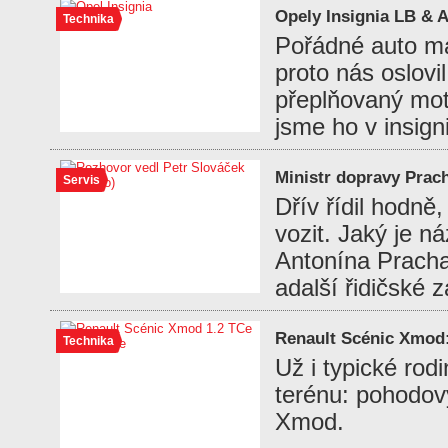
Opely Insignia LB & 
Technika
Pořádné auto má 
proto nás oslovi
přeplňovaný mot
jsme ho v insigni
Ministr dopravy Prac
Servis
Dřív řídil hodně
vozit. Jaký je n
Antonína Prach
adalší řidičské 
Renault Scénic Xmod
Technika
Už i typické rod
terénu: pohodov
Xmod.